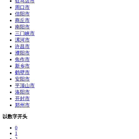
驻马店市
周口市
信阳市
商丘市
南阳市
三门峡市
漯河市
许昌市
濮阳市
焦作市
新乡市
鹤壁市
安阳市
平顶山市
洛阳市
开封市
郑州市
以数字开头
0
1
2