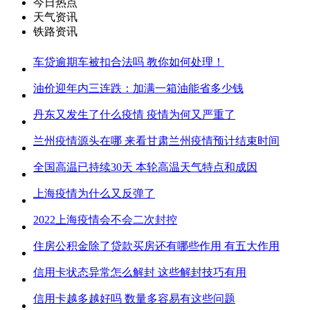
今日热点
天气资讯
铁路资讯
车贷逾期车被扣合法吗 教你如何处理！
油价迎年内三连跌：加满一箱油能省多少钱
丹东又发生了什么疫情 疫情为何又严重了
兰州疫情源头在哪 来看甘肃兰州疫情预计结束时间
全国高温已持续30天 本轮高温天气特点和成因
上海疫情为什么又反弹了
2022上海疫情会不会二次封控
住房公积金除了贷款买房还有哪些作用 有五大作用
信用卡状态异常怎么解封 这些解封技巧有用
信用卡越多越好吗 数量多容易有这些问题