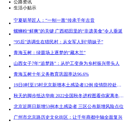
公路资讯
生活小贴示
宁夏斫琴匠人：“一刨一凿”传承千年古音
螺蛳粉“鲜爽”的关键 广西稻田里的“非遗美食”令人垂涎
“95后”选调生在猎民村：从女军人到“萌妹子”
青海玉树：绿茵场上逐梦的“藏木兰”
山西女子7年“追梦路”：从护工变身为乡村振兴带头人
青海玉树十年义务教育巩固率达96.6%
19日0时至15时北京新增本土感染者12例 疫情防控处关键时刻
秋天的脚步抵达华南 2022全国秋冬进程图看你家离冬天有多远
北京近两日新增53例本土感染者 三区公布新增风险点位
广州市北京路历史文化街区：让千年商都中轴全面复兴