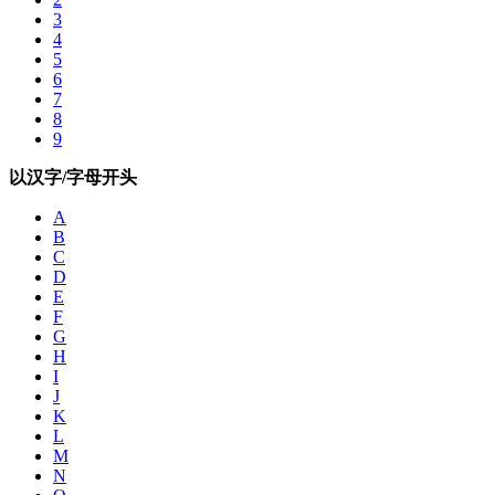
3
4
5
6
7
8
9
以汉字/字母开头
A
B
C
D
E
F
G
H
I
J
K
L
M
N