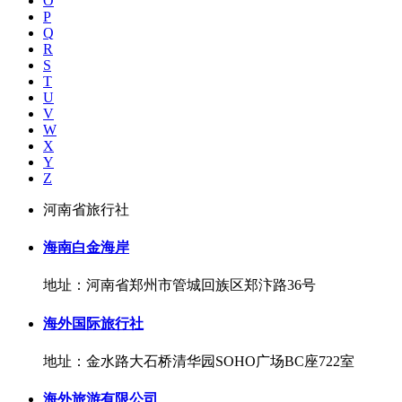
O
P
Q
R
S
T
U
V
W
X
Y
Z
河南省旅行社
海南白金海岸
地址：河南省郑州市管城回族区郑汴路36号
海外国际旅行社
地址：金水路大石桥清华园SOHO广场BC座722室
海外旅游有限公司