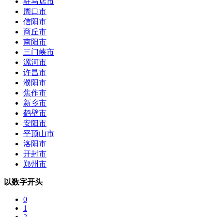
驻马店市
周口市
信阳市
商丘市
南阳市
三门峡市
漯河市
许昌市
濮阳市
焦作市
新乡市
鹤壁市
安阳市
平顶山市
洛阳市
开封市
郑州市
以数字开头
0
1
2