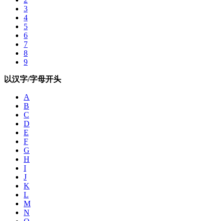
3
4
5
6
7
8
9
以汉字/字母开头
A
B
C
D
E
F
G
H
I
J
K
L
M
N