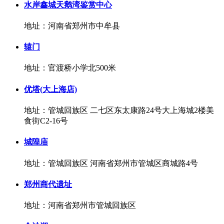
水岸鑫城天鹅湾鉴赏中心
地址：河南省郑州市中牟县
辕门
地址：官渡桥小学北500米
优塔(大上海店)
地址：管城回族区 二七区东太康路24号大上海城2楼美
食街C2-16号
城隍庙
地址：管城回族区 河南省郑州市管城区商城路4号
郑州商代遗址
地址：河南省郑州市管城回族区