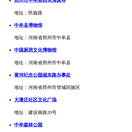
郑州市中牟县西关清真寺
地址：民族路
中牟县博物馆
地址：河南省郑州市中牟县
中国厨房文化博物馆
地址：河南省郑州市中牟县
黄河纪念公园城东路办事处
地址：河南省郑州市管城回族区
大潘庄社区文化广场
地址：建设南路20号
中牟森林公园