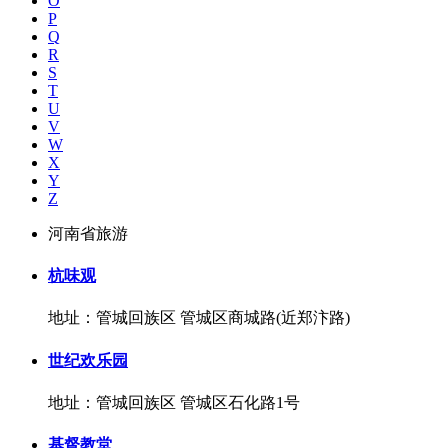
O
P
Q
R
S
T
U
V
W
X
Y
Z
河南省旅游
杭味观
地址：管城回族区 管城区商城路(近郑汴路)
世纪欢乐园
地址：管城回族区 管城区石化路1号
基督教堂