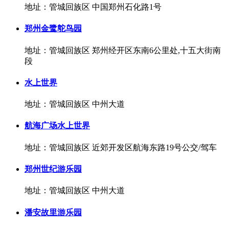
地址：管城回族区 中国郑州石化路1号
郑州金鹭鸵鸟园
地址：管城回族区 郑州经开区东南6公里处,十五大街南
段
水上世界
地址：管城回族区 中州大道
航海广场水上世界
地址：管城回族区 近郊开发区航海东路19号公交/驾车
郑州世纪游乐园
地址：管城回族区 中州大道
潘安故里游乐园