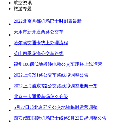
航空资讯
旅游专题
2022北京首都机场巴士时刻表最新
天水市新开通两路公交车
哈尔滨交通卡线上办理流程
英山四季花海公交车路线
福州100辆低地板纯电动公交车即将上线运营
2022上海791路公交车路线拟调整公告
2022上海浦东3路公交路线拟调整走向一览
北京一卡通乘车码怎么升级
5月27日起北京部分公交地铁临时运营调整
西安咸阳国际机场巴士线路5月23日起调整公告