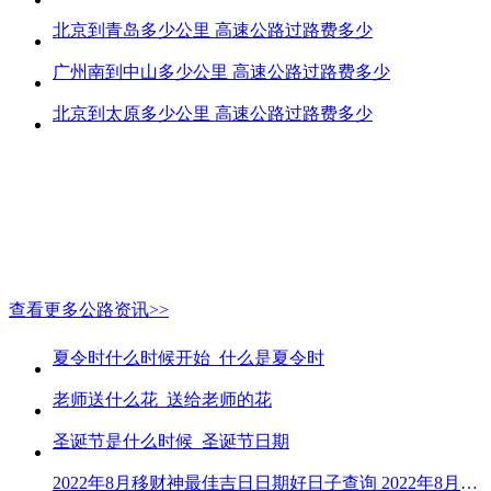
北京到青岛多少公里 高速公路过路费多少
广州南到中山多少公里 高速公路过路费多少
北京到太原多少公里 高速公路过路费多少
查看更多公路资讯>>
夏令时什么时候开始_什么是夏令时
老师送什么花_送给老师的花
圣诞节是什么时候_圣诞节日期
2022年8月移财神最佳吉日日期好日子查询 2022年8月移财神吉日一览