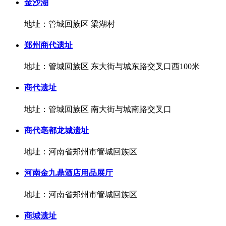
金沙湖
地址：管城回族区 梁湖村
郑州商代遗址
地址：管城回族区 东大街与城东路交叉口西100米
商代遗址
地址：管城回族区 南大街与城南路交叉口
商代亳都龙城遗址
地址：河南省郑州市管城回族区
河南金九鼎酒店用品展厅
地址：河南省郑州市管城回族区
商城遗址