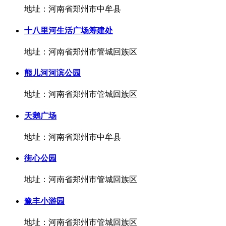
地址：河南省郑州市中牟县
十八里河生活广场筹建处
地址：河南省郑州市管城回族区
熊儿河河滨公园
地址：河南省郑州市管城回族区
天鹅广场
地址：河南省郑州市中牟县
街心公园
地址：河南省郑州市管城回族区
豫丰小游园
地址：河南省郑州市管城回族区