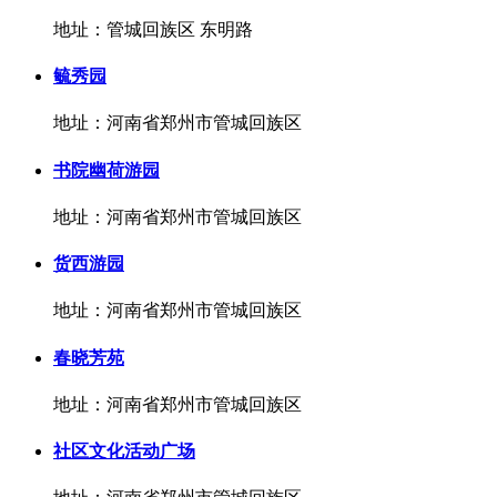
地址：管城回族区 东明路
毓秀园
地址：河南省郑州市管城回族区
书院幽荷游园
地址：河南省郑州市管城回族区
货西游园
地址：河南省郑州市管城回族区
春晓芳苑
地址：河南省郑州市管城回族区
社区文化活动广场