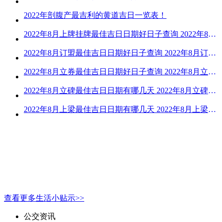
2022年剖腹产最吉利的黄道吉日一览表！
2022年8月上牌挂牌最佳吉日日期好日子查询 2022年8月上牌吉日精选
2022年8月订盟最佳吉日日期好日子查询 2022年8月订盟黄道吉日一览
2022年8月立券最佳吉日日期好日子查询 2022年8月立券的黄道吉日一览
2022年8月立碑最佳吉日日期有哪几天 2022年8月立碑吉日查询
2022年8月上梁最佳吉日日期有哪几天 2022年8月上梁的黄道吉日
查看更多生活小贴示>>
公交资讯