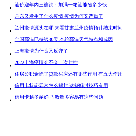
油价迎年内三连跌：加满一箱油能省多少钱
丹东又发生了什么疫情 疫情为何又严重了
兰州疫情源头在哪 来看甘肃兰州疫情预计结束时间
全国高温已持续30天 本轮高温天气特点和成因
上海疫情为什么又反弹了
2022上海疫情会不会二次封控
住房公积金除了贷款买房还有哪些作用 有五大作用
信用卡状态异常怎么解封 这些解封技巧有用
信用卡越多越好吗 数量多容易有这些问题