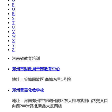
O
P
Q
R
S
T
U
V
W
X
Y
Z
河南省教育培训
郑州市财政局干部教育中心
地址：管城回族区 商城东里1号院
郑州黄茹化妆学校
地址：河南郑州市管城回族区东大街与紫荆山路交叉口
向西200米路北新鑫大厦四楼