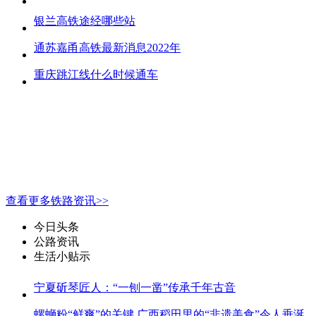
银兰高铁途经哪些站
通苏嘉甬高铁最新消息2022年
重庆跳江线什么时候通车
查看更多铁路资讯>>
今日头条
公路资讯
生活小贴示
宁夏斫琴匠人：“一刨一凿”传承千年古音
螺蛳粉“鲜爽”的关键 广西稻田里的“非遗美食”令人垂涎