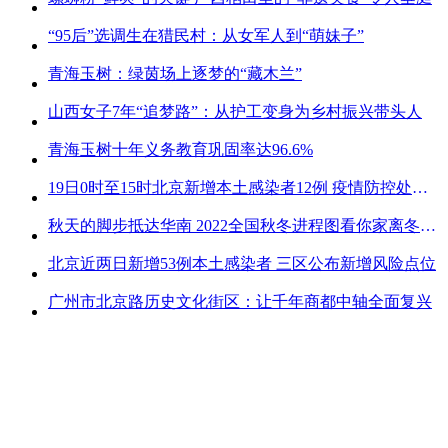
“95后”选调生在猎民村：从女军人到“萌妹子”
青海玉树：绿茵场上逐梦的“藏木兰”
山西女子7年“追梦路”：从护工变身为乡村振兴带头人
青海玉树十年义务教育巩固率达96.6%
19日0时至15时北京新增本土感染者12例 疫情防控处关键时刻
秋天的脚步抵达华南 2022全国秋冬进程图看你家离冬天有多远
北京近两日新增53例本土感染者 三区公布新增风险点位
广州市北京路历史文化街区：让千年商都中轴全面复兴