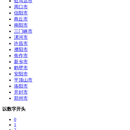
驻马店市
周口市
信阳市
商丘市
南阳市
三门峡市
漯河市
许昌市
濮阳市
焦作市
新乡市
鹤壁市
安阳市
平顶山市
洛阳市
开封市
郑州市
以数字开头
0
1
2