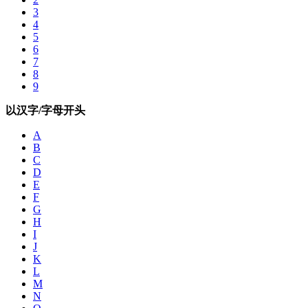
3
4
5
6
7
8
9
以汉字/字母开头
A
B
C
D
E
F
G
H
I
J
K
L
M
N