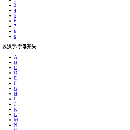
3
4
5
6
7
8
9
以汉字/字母开头
A
B
C
D
E
F
G
H
I
J
K
L
M
N