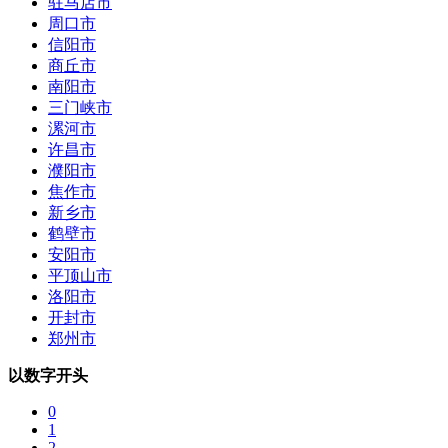
驻马店市
周口市
信阳市
商丘市
南阳市
三门峡市
漯河市
许昌市
濮阳市
焦作市
新乡市
鹤壁市
安阳市
平顶山市
洛阳市
开封市
郑州市
以数字开头
0
1
2