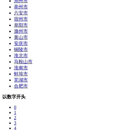
池州市
亳州市
六安市
宿州市
阜阳市
滁州市
黄山市
安庆市
铜陵市
淮北市
马鞍山市
淮南市
蚌埠市
芜湖市
合肥市
以数字开头
0
1
2
3
4