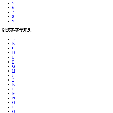
5
6
7
8
9
以汉字/字母开头
A
B
C
D
E
F
G
H
I
J
K
L
M
N
O
P
Q