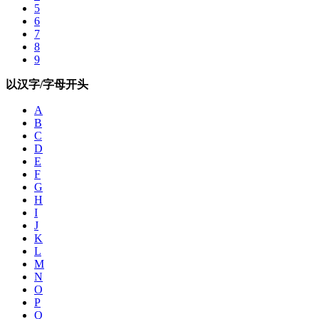
5
6
7
8
9
以汉字/字母开头
A
B
C
D
E
F
G
H
I
J
K
L
M
N
O
P
Q