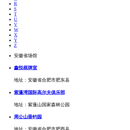
R
S
T
U
V
W
X
Y
Z
安徽省场馆
鑫悦棋牌室
地址：安徽省合肥市肥东县
紫蓬湾国际高尔夫俱乐部
地址：紫蓬山国家森林公园
周公山垂钓园
地址：安徽省合肥市肥西县