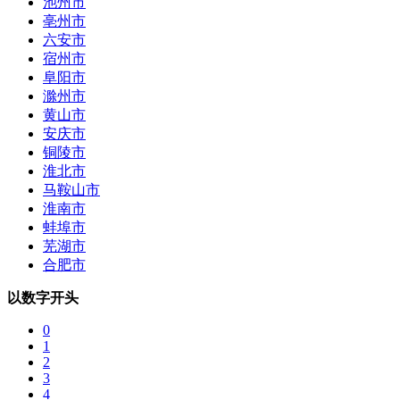
池州市
亳州市
六安市
宿州市
阜阳市
滁州市
黄山市
安庆市
铜陵市
淮北市
马鞍山市
淮南市
蚌埠市
芜湖市
合肥市
以数字开头
0
1
2
3
4