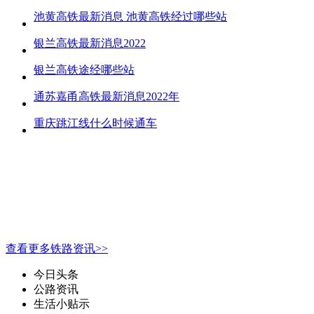
池黄高铁最新消息 池黄高铁经过哪些站
银兰高铁最新消息2022
银兰高铁途经哪些站
通苏嘉甬高铁最新消息2022年
重庆跳江线什么时候通车
查看更多铁路资讯>>
今日头条
公路资讯
生活小贴示