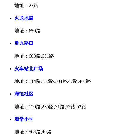
地址：23路
火龙地路
地址：650路
淮九路口
地址：683路,681路
火车站北广场
地址：114路,152路,304路,47路,401路
海恒社区
地址：150路,235路,31路,57路,52路
海棠小学
地址：504路,49路