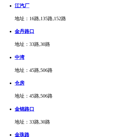
江汽厂
地址：16路,135路,152路
金丹路口
地址：33路,30路
中湾
地址：45路,506路
仓房
地址：45路,506路
金锦路口
地址：33路,30路
金珠路