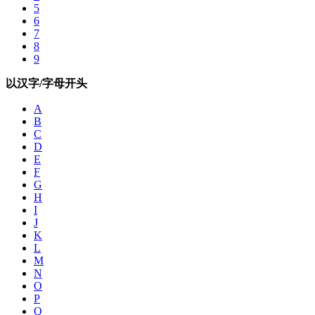
5
6
7
8
9
以汉字/字母开头
A
B
C
D
E
F
G
H
I
J
K
L
M
N
O
P
Q