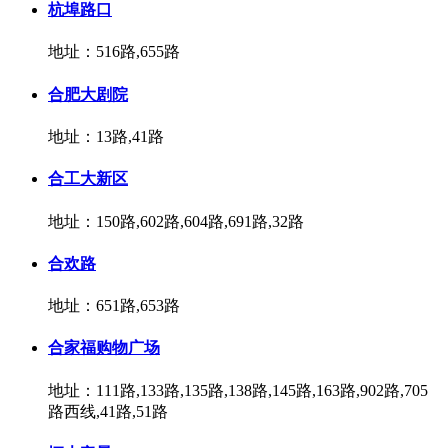
杭埠路口
地址：516路,655路
合肥大剧院
地址：13路,41路
合工大新区
地址：150路,602路,604路,691路,32路
合欢路
地址：651路,653路
合家福购物广场
地址：111路,133路,135路,138路,145路,163路,902路,705
路西线,41路,51路