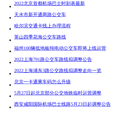
2022北京首都机场巴士时刻表最新
天水市新开通两路公交车
哈尔滨交通卡线上办理流程
英山四季花海公交车路线
福州100辆低地板纯电动公交车即将上线运营
2022上海791路公交车路线拟调整公告
2022上海浦东3路公交路线拟调整走向一览
北京一卡通乘车码怎么升级
5月27日起北京部分公交地铁临时运营调整
西安咸阳国际机场巴士线路5月23日起调整公告