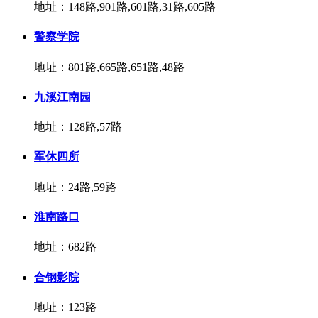
地址：148路,901路,601路,31路,605路
警察学院
地址：801路,665路,651路,48路
九溪江南园
地址：128路,57路
军休四所
地址：24路,59路
淮南路口
地址：682路
合钢影院
地址：123路