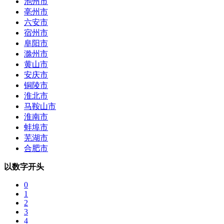
池州市
亳州市
六安市
宿州市
阜阳市
滁州市
黄山市
安庆市
铜陵市
淮北市
马鞍山市
淮南市
蚌埠市
芜湖市
合肥市
以数字开头
0
1
2
3
4