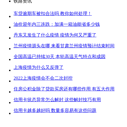
铁路资讯
车贷逾期车被扣合法吗 教你如何处理！
油价迎年内三连跌：加满一箱油能省多少钱
丹东又发生了什么疫情 疫情为何又严重了
兰州疫情源头在哪 来看甘肃兰州疫情预计结束时间
全国高温已持续30天 本轮高温天气特点和成因
上海疫情为什么又反弹了
2022上海疫情会不会二次封控
住房公积金除了贷款买房还有哪些作用 有五大作用
信用卡状态异常怎么解封 这些解封技巧有用
信用卡越多越好吗 数量多容易有这些问题