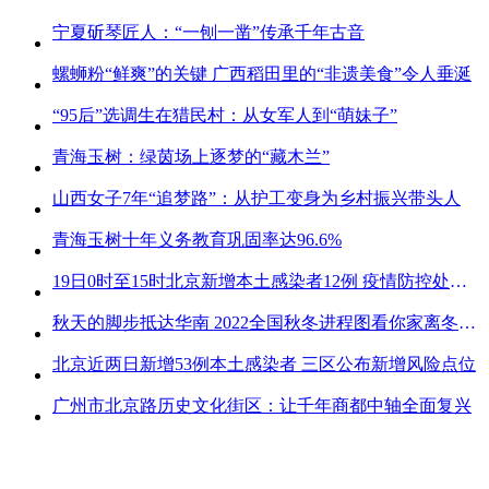
宁夏斫琴匠人：“一刨一凿”传承千年古音
螺蛳粉“鲜爽”的关键 广西稻田里的“非遗美食”令人垂涎
“95后”选调生在猎民村：从女军人到“萌妹子”
青海玉树：绿茵场上逐梦的“藏木兰”
山西女子7年“追梦路”：从护工变身为乡村振兴带头人
青海玉树十年义务教育巩固率达96.6%
19日0时至15时北京新增本土感染者12例 疫情防控处关键时刻
秋天的脚步抵达华南 2022全国秋冬进程图看你家离冬天有多远
北京近两日新增53例本土感染者 三区公布新增风险点位
广州市北京路历史文化街区：让千年商都中轴全面复兴