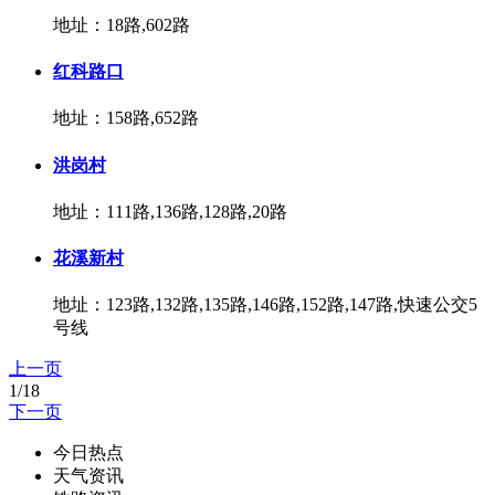
地址：18路,602路
红科路口
地址：158路,652路
洪岗村
地址：111路,136路,128路,20路
花溪新村
地址：123路,132路,135路,146路,152路,147路,快速公交5
号线
上一页
1/18
下一页
今日热点
天气资讯