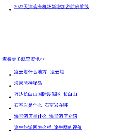
2022天津滨海机场新增加密航班航线
查看更多航空资讯>>
凌云塔什么地方_ 凌云塔
海泉湾神秘岛
万达长白山国际度假区_长白山
石室岩是什么_石室岩在哪
海景酒店是什么_海景酒店介绍
途牛旅游网怎么样_途牛网的评价