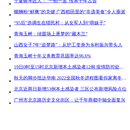
宁夏斫琴匠人：“一刨一凿”传承千年古音
螺蛳粉“鲜爽”的关键 广西稻田里的“非遗美食”令人垂涎
“95后”选调生在猎民村：从女军人到“萌妹子”
青海玉树：绿茵场上逐梦的“藏木兰”
山西女子7年“追梦路”：从护工变身为乡村振兴带头人
青海玉树十年义务教育巩固率达96.6%
19日0时至15时北京新增本土感染者12例 疫情防控处关键时刻
秋天的脚步抵达华南 2022全国秋冬进程图看你家离冬天有多远
北京近两日新增53例本土感染者 三区公布新增风险点位
广州市北京路历史文化街区：让千年商都中轴全面复兴