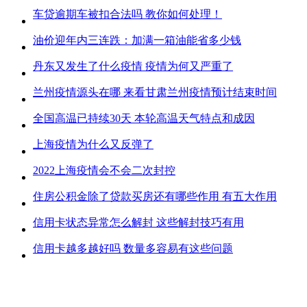
车贷逾期车被扣合法吗 教你如何处理！
油价迎年内三连跌：加满一箱油能省多少钱
丹东又发生了什么疫情 疫情为何又严重了
兰州疫情源头在哪 来看甘肃兰州疫情预计结束时间
全国高温已持续30天 本轮高温天气特点和成因
上海疫情为什么又反弹了
2022上海疫情会不会二次封控
住房公积金除了贷款买房还有哪些作用 有五大作用
信用卡状态异常怎么解封 这些解封技巧有用
信用卡越多越好吗 数量多容易有这些问题