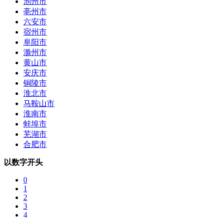
池州市
亳州市
六安市
宿州市
阜阳市
滁州市
黄山市
安庆市
铜陵市
淮北市
马鞍山市
淮南市
蚌埠市
芜湖市
合肥市
以数字开头
0
1
2
3
4