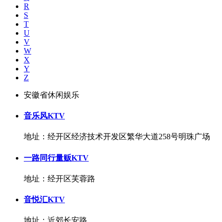
R
S
T
U
V
W
X
Y
Z
安徽省休闲娱乐
音乐风KTV
地址：经开区经济技术开发区繁华大道258号明珠广场
一路同行量贩KTV
地址：经开区芙蓉路
音悦汇KTV
地址：近郊长安路