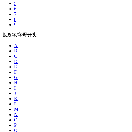
5
6
7
8
9
以汉字/字母开头
A
B
C
D
E
F
G
H
I
J
K
L
M
N
O
P
Q