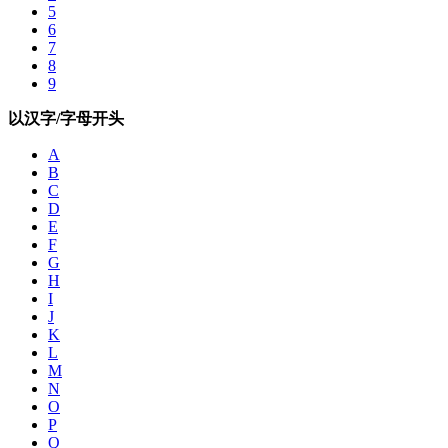
5
6
7
8
9
以汉字/字母开头
A
B
C
D
E
F
G
H
I
J
K
L
M
N
O
P
Q