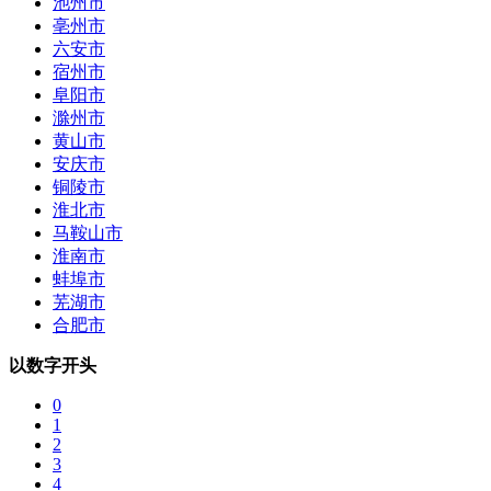
池州市
亳州市
六安市
宿州市
阜阳市
滁州市
黄山市
安庆市
铜陵市
淮北市
马鞍山市
淮南市
蚌埠市
芜湖市
合肥市
以数字开头
0
1
2
3
4