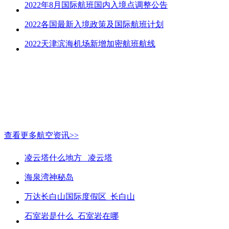
2022年8月国际航班国内入境点调整公告
2022各国最新入境政策及国际航班计划
2022天津滨海机场新增加密航班航线
查看更多航空资讯>>
凌云塔什么地方_ 凌云塔
海泉湾神秘岛
万达长白山国际度假区_长白山
石室岩是什么_石室岩在哪