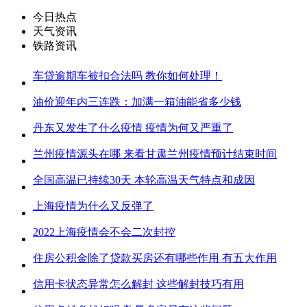
今日热点
天气资讯
铁路资讯
车贷逾期车被扣合法吗 教你如何处理！
油价迎年内三连跌：加满一箱油能省多少钱
丹东又发生了什么疫情 疫情为何又严重了
兰州疫情源头在哪 来看甘肃兰州疫情预计结束时间
全国高温已持续30天 本轮高温天气特点和成因
上海疫情为什么又反弹了
2022上海疫情会不会二次封控
住房公积金除了贷款买房还有哪些作用 有五大作用
信用卡状态异常怎么解封 这些解封技巧有用