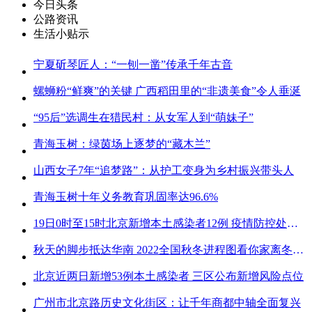
今日头条
公路资讯
生活小贴示
宁夏斫琴匠人：“一刨一凿”传承千年古音
螺蛳粉“鲜爽”的关键 广西稻田里的“非遗美食”令人垂涎
“95后”选调生在猎民村：从女军人到“萌妹子”
青海玉树：绿茵场上逐梦的“藏木兰”
山西女子7年“追梦路”：从护工变身为乡村振兴带头人
青海玉树十年义务教育巩固率达96.6%
19日0时至15时北京新增本土感染者12例 疫情防控处关键时刻
秋天的脚步抵达华南 2022全国秋冬进程图看你家离冬天有多远
北京近两日新增53例本土感染者 三区公布新增风险点位
广州市北京路历史文化街区：让千年商都中轴全面复兴