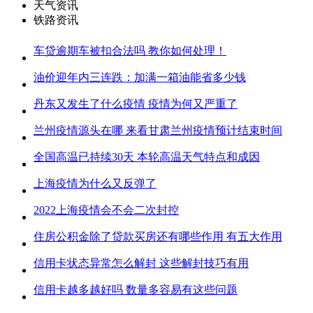
天气资讯
铁路资讯
车贷逾期车被扣合法吗 教你如何处理！
油价迎年内三连跌：加满一箱油能省多少钱
丹东又发生了什么疫情 疫情为何又严重了
兰州疫情源头在哪 来看甘肃兰州疫情预计结束时间
全国高温已持续30天 本轮高温天气特点和成因
上海疫情为什么又反弹了
2022上海疫情会不会二次封控
住房公积金除了贷款买房还有哪些作用 有五大作用
信用卡状态异常怎么解封 这些解封技巧有用
信用卡越多越好吗 数量多容易有这些问题