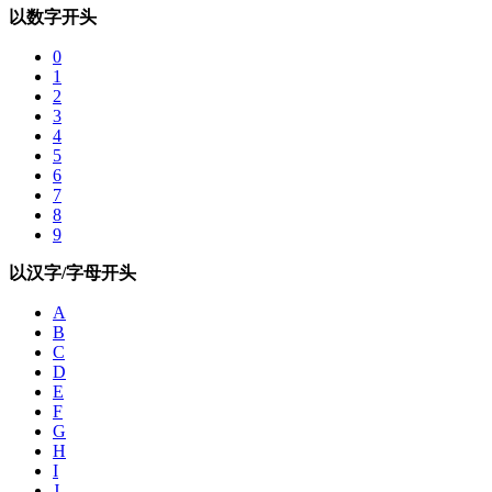
以数字开头
0
1
2
3
4
5
6
7
8
9
以汉字/字母开头
A
B
C
D
E
F
G
H
I
J