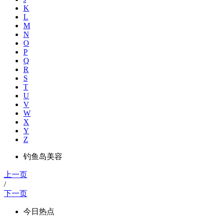
K
L
M
N
O
P
Q
R
S
T
U
V
W
X
Y
Z
钓鱼岛美容
上一页
/
下一页
今日热点