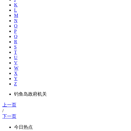
K
L
M
N
O
P
Q
R
S
T
U
V
W
X
Y
Z
钓鱼岛政府机关
上一页
/
下一页
今日热点