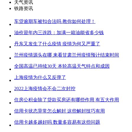
天气资讯
铁路资讯
车贷逾期车被扣合法吗 教你如何处理！
油价迎年内三连跌：加满一箱油能省多少钱
丹东又发生了什么疫情 疫情为何又严重了
兰州疫情源头在哪 来看甘肃兰州疫情预计结束时间
全国高温已持续30天 本轮高温天气特点和成因
上海疫情为什么又反弹了
2022上海疫情会不会二次封控
住房公积金除了贷款买房还有哪些作用 有五大作用
信用卡状态异常怎么解封 这些解封技巧有用
信用卡越多越好吗 数量多容易有这些问题