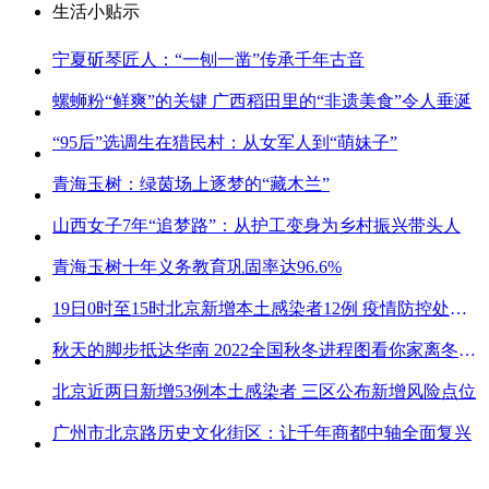
生活小贴示
宁夏斫琴匠人：“一刨一凿”传承千年古音
螺蛳粉“鲜爽”的关键 广西稻田里的“非遗美食”令人垂涎
“95后”选调生在猎民村：从女军人到“萌妹子”
青海玉树：绿茵场上逐梦的“藏木兰”
山西女子7年“追梦路”：从护工变身为乡村振兴带头人
青海玉树十年义务教育巩固率达96.6%
19日0时至15时北京新增本土感染者12例 疫情防控处关键时刻
秋天的脚步抵达华南 2022全国秋冬进程图看你家离冬天有多远
北京近两日新增53例本土感染者 三区公布新增风险点位
广州市北京路历史文化街区：让千年商都中轴全面复兴