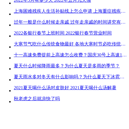
2022年5月有多少天 2022年五月几天假
上海困难残疾人生活补贴线上怎么申请 上海重症残疾人护理补贴线上申请流程
过年一般是什么时候走亲戚 过年走亲戚的时间讲究有哪些
2022各银行春节上班时间 2022银行春节营业时间
大寒节气吃什么传统食物最好 各地大寒时节必吃传统美食
十一高速免费提前上高速怎么收费？国庆30号上高速1号下高速免费吗？
夏天什么时候降雨最多？为什么夏天是多雨的季节？
夏天雨水多对冬天有什么影响吗？为什么夏天下冰雹而冬天不下冰雹
2021夏天喝什么汤对皮肤好 2021夏天喝什么汤解暑
秋老虎之后就凉快了吗