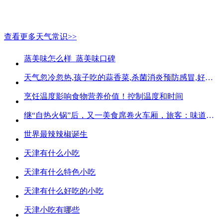
查看更多天气常识>>
蒸美味怎么样_蒸美味口碑
天气忽冷忽热,孩子吃的蒜香菜,杀菌消炎预防感冒,好吃不贵
烹饪温度影响食物营养价值！控制温度和时间
继“自热火锅”后，又一美食席卷火车厢，旅客：味道好吃又方便
世界最辣辣椒诞生
天津有什么小吃
天津有什么特色小吃
天津有什么好吃的小吃
天津小吃有哪些