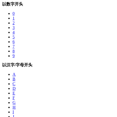
以数字开头
0
1
2
3
4
5
6
7
8
9
以汉字/字母开头
A
B
C
D
E
F
G
H
I
J