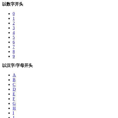
以数字开头
0
1
2
3
4
5
6
7
8
9
以汉字/字母开头
A
B
C
D
E
F
G
H
I
J