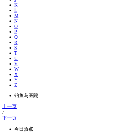
K
L
M
N
O
P
Q
R
S
T
U
V
W
X
Y
Z
钓鱼岛医院
上一页
/
下一页
今日热点