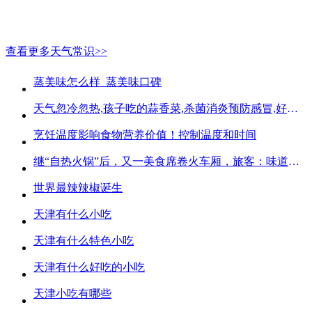
查看更多天气常识>>
蒸美味怎么样_蒸美味口碑
天气忽冷忽热,孩子吃的蒜香菜,杀菌消炎预防感冒,好吃不贵
烹饪温度影响食物营养价值！控制温度和时间
继“自热火锅”后，又一美食席卷火车厢，旅客：味道好吃又方便
世界最辣辣椒诞生
天津有什么小吃
天津有什么特色小吃
天津有什么好吃的小吃
天津小吃有哪些