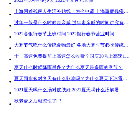
2022年5月有多少天 2022年五月几天假
上海困难残疾人生活补贴线上怎么申请 上海重症残疾人护理补贴线上申请流程
过年一般是什么时候走亲戚 过年走亲戚的时间讲究有哪些
2022各银行春节上班时间 2022银行春节营业时间
大寒节气吃什么传统食物最好 各地大寒时节必吃传统美食
十一高速免费提前上高速怎么收费？国庆30号上高速1号下高速免费吗？
夏天什么时候降雨最多？为什么夏天是多雨的季节？
夏天雨水多对冬天有什么影响吗？为什么夏天下冰雹而冬天不下冰雹
2021夏天喝什么汤对皮肤好 2021夏天喝什么汤解暑
秋老虎之后就凉快了吗