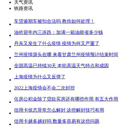
天气资讯
铁路资讯
车贷逾期车被扣合法吗 教你如何处理！
油价迎年内三连跌：加满一箱油能省多少钱
丹东又发生了什么疫情 疫情为何又严重了
兰州疫情源头在哪 来看甘肃兰州疫情预计结束时间
全国高温已持续30天 本轮高温天气特点和成因
上海疫情为什么又反弹了
2022上海疫情会不会二次封控
住房公积金除了贷款买房还有哪些作用 有五大作用
信用卡状态异常怎么解封 这些解封技巧有用
信用卡越多越好吗 数量多容易有这些问题