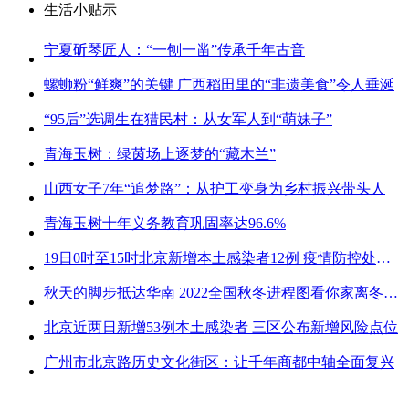
生活小贴示
宁夏斫琴匠人：“一刨一凿”传承千年古音
螺蛳粉“鲜爽”的关键 广西稻田里的“非遗美食”令人垂涎
“95后”选调生在猎民村：从女军人到“萌妹子”
青海玉树：绿茵场上逐梦的“藏木兰”
山西女子7年“追梦路”：从护工变身为乡村振兴带头人
青海玉树十年义务教育巩固率达96.6%
19日0时至15时北京新增本土感染者12例 疫情防控处关键时刻
秋天的脚步抵达华南 2022全国秋冬进程图看你家离冬天有多远
北京近两日新增53例本土感染者 三区公布新增风险点位
广州市北京路历史文化街区：让千年商都中轴全面复兴