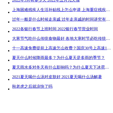
2022年5月有多少天 2022年五月几天假
上海困难残疾人生活补贴线上怎么申请 上海重症残疾人护理补贴线上申请流程
过年一般是什么时候走亲戚 过年走亲戚的时间讲究有哪些
2022各银行春节上班时间 2022银行春节营业时间
大寒节气吃什么传统食物最好 各地大寒时节必吃传统美食
十一高速免费提前上高速怎么收费？国庆30号上高速1号下高速免费吗？
夏天什么时候降雨最多？为什么夏天是多雨的季节？
夏天雨水多对冬天有什么影响吗？为什么夏天下冰雹而冬天不下冰雹
2021夏天喝什么汤对皮肤好 2021夏天喝什么汤解暑
秋老虎之后就凉快了吗