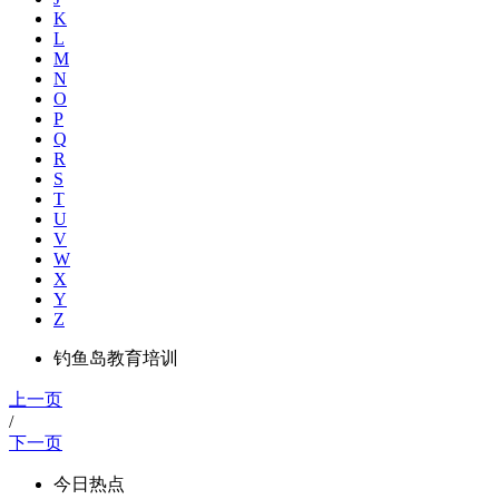
K
L
M
N
O
P
Q
R
S
T
U
V
W
X
Y
Z
钓鱼岛教育培训
上一页
/
下一页
今日热点