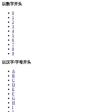
以数字开头
0
1
2
3
4
5
6
7
8
9
以汉字/字母开头
A
B
C
D
E
F
G
H
I
J