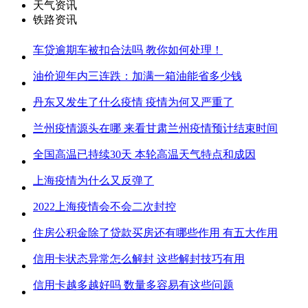
天气资讯
铁路资讯
车贷逾期车被扣合法吗 教你如何处理！
油价迎年内三连跌：加满一箱油能省多少钱
丹东又发生了什么疫情 疫情为何又严重了
兰州疫情源头在哪 来看甘肃兰州疫情预计结束时间
全国高温已持续30天 本轮高温天气特点和成因
上海疫情为什么又反弹了
2022上海疫情会不会二次封控
住房公积金除了贷款买房还有哪些作用 有五大作用
信用卡状态异常怎么解封 这些解封技巧有用
信用卡越多越好吗 数量多容易有这些问题