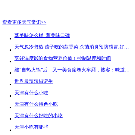
查看更多天气常识>>
蒸美味怎么样_蒸美味口碑
天气忽冷忽热,孩子吃的蒜香菜,杀菌消炎预防感冒,好吃不贵
烹饪温度影响食物营养价值！控制温度和时间
继“自热火锅”后，又一美食席卷火车厢，旅客：味道好吃又方便
世界最辣辣椒诞生
天津有什么小吃
天津有什么特色小吃
天津有什么好吃的小吃
天津小吃有哪些