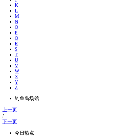
K
L
M
N
O
P
Q
R
S
T
U
V
W
X
Y
Z
钓鱼岛场馆
上一页
/
下一页
今日热点