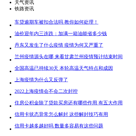
天气资讯
铁路资讯
车贷逾期车被扣合法吗 教你如何处理！
油价迎年内三连跌：加满一箱油能省多少钱
丹东又发生了什么疫情 疫情为何又严重了
兰州疫情源头在哪 来看甘肃兰州疫情预计结束时间
全国高温已持续30天 本轮高温天气特点和成因
上海疫情为什么又反弹了
2022上海疫情会不会二次封控
住房公积金除了贷款买房还有哪些作用 有五大作用
信用卡状态异常怎么解封 这些解封技巧有用
信用卡越多越好吗 数量多容易有这些问题