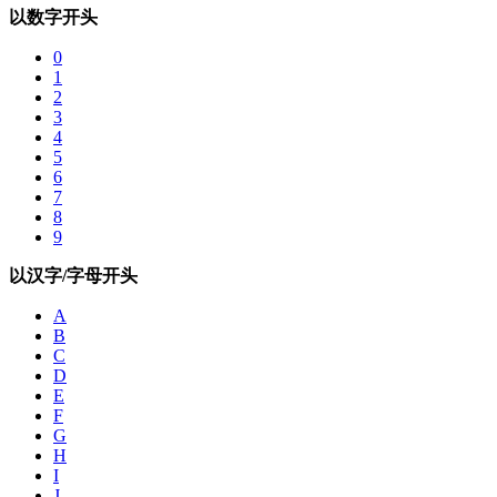
以数字开头
0
1
2
3
4
5
6
7
8
9
以汉字/字母开头
A
B
C
D
E
F
G
H
I
J