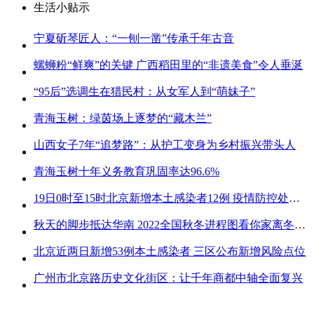
生活小贴示
宁夏斫琴匠人：“一刨一凿”传承千年古音
螺蛳粉“鲜爽”的关键 广西稻田里的“非遗美食”令人垂涎
“95后”选调生在猎民村：从女军人到“萌妹子”
青海玉树：绿茵场上逐梦的“藏木兰”
山西女子7年“追梦路”：从护工变身为乡村振兴带头人
青海玉树十年义务教育巩固率达96.6%
19日0时至15时北京新增本土感染者12例 疫情防控处关键时刻
秋天的脚步抵达华南 2022全国秋冬进程图看你家离冬天有多远
北京近两日新增53例本土感染者 三区公布新增风险点位
广州市北京路历史文化街区：让千年商都中轴全面复兴