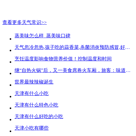
查看更多天气常识>>
蒸美味怎么样_蒸美味口碑
天气忽冷忽热,孩子吃的蒜香菜,杀菌消炎预防感冒,好吃不贵
烹饪温度影响食物营养价值！控制温度和时间
继“自热火锅”后，又一美食席卷火车厢，旅客：味道好吃又方便
世界最辣辣椒诞生
天津有什么小吃
天津有什么特色小吃
天津有什么好吃的小吃
天津小吃有哪些