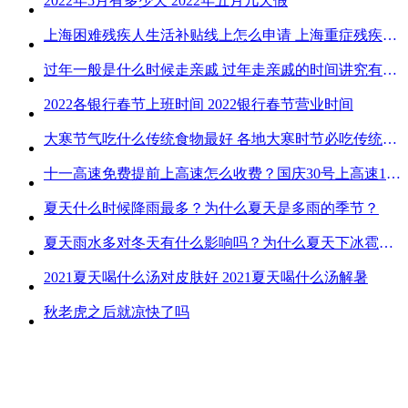
2022年5月有多少天 2022年五月几天假
上海困难残疾人生活补贴线上怎么申请 上海重症残疾人护理补贴线上申请流程
过年一般是什么时候走亲戚 过年走亲戚的时间讲究有哪些
2022各银行春节上班时间 2022银行春节营业时间
大寒节气吃什么传统食物最好 各地大寒时节必吃传统美食
十一高速免费提前上高速怎么收费？国庆30号上高速1号下高速免费吗？
夏天什么时候降雨最多？为什么夏天是多雨的季节？
夏天雨水多对冬天有什么影响吗？为什么夏天下冰雹而冬天不下冰雹
2021夏天喝什么汤对皮肤好 2021夏天喝什么汤解暑
秋老虎之后就凉快了吗