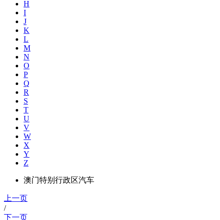
H
I
J
K
L
M
N
O
P
Q
R
S
T
U
V
W
X
Y
Z
澳门特别行政区汽车
上一页
/
下一页