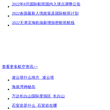
2022年8月国际航班国内入境点调整公告
2022各国最新入境政策及国际航班计划
2022天津滨海机场新增加密航班航线
查看更多航空资讯>>
凌云塔什么地方_ 凌云塔
海泉湾神秘岛
万达长白山国际度假区_长白山
石室岩是什么_石室岩在哪