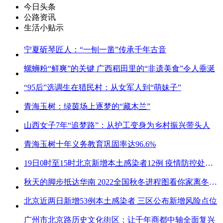
今日头条
公路资讯
生活小贴示
宁夏斫琴匠人：“一刨一凿”传承千年古音
螺蛳粉“鲜爽”的关键 广西稻田里的“非遗美食”令人垂涎
“95后”选调生在猎民村：从女军人到“萌妹子”
青海玉树：绿茵场上逐梦的“藏木兰”
山西女子7年“追梦路”：从护工变身为乡村振兴带头人
青海玉树十年义务教育巩固率达96.6%
19日0时至15时北京新增本土感染者12例 疫情防控处关键时刻
秋天的脚步抵达华南 2022全国秋冬进程图看你家离冬天有多远
北京近两日新增53例本土感染者 三区公布新增风险点位
广州市北京路历史文化街区：让千年商都中轴全面复兴