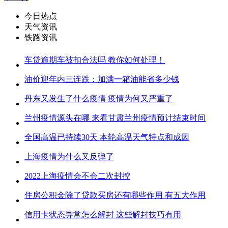
今日热点
天气资讯
铁路资讯
车贷逾期车被扣合法吗 教你如何处理！
油价迎年内三连跌：加满一箱油能省多少钱
丹东又发生了什么疫情 疫情为何又严重了
兰州疫情源头在哪 来看甘肃兰州疫情预计结束时间
全国高温已持续30天 本轮高温天气特点和成因
上海疫情为什么又反弹了
2022上海疫情会不会二次封控
住房公积金除了贷款买房还有哪些作用 有五大作用
信用卡状态异常怎么解封 这些解封技巧有用