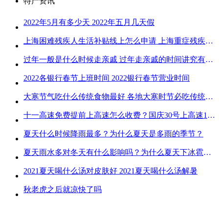
特产资讯
2022年5月有多少天 2022年五月几天假
上海困难残疾人生活补贴线上怎么申请 上海重症残疾人护理补贴线上申请流程
过年一般是什么时候走亲戚 过年走亲戚的时间讲究有哪些
2022各银行春节上班时间 2022银行春节营业时间
大寒节气吃什么传统食物最好 各地大寒时节必吃传统美食
十一高速免费提前上高速怎么收费？国庆30号上高速1号下高速免费吗？
夏天什么时候降雨最多？为什么夏天是多雨的季节？
夏天雨水多对冬天有什么影响吗？为什么夏天下冰雹而冬天不下冰雹
2021夏天喝什么汤对皮肤好 2021夏天喝什么汤解暑
秋老虎之后就凉快了吗