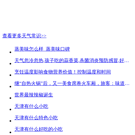
查看更多天气常识>>
蒸美味怎么样_蒸美味口碑
天气忽冷忽热,孩子吃的蒜香菜,杀菌消炎预防感冒,好吃不贵
烹饪温度影响食物营养价值！控制温度和时间
继“自热火锅”后，又一美食席卷火车厢，旅客：味道好吃又方便
世界最辣辣椒诞生
天津有什么小吃
天津有什么特色小吃
天津有什么好吃的小吃