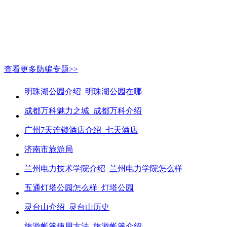
查看更多防骗专题>>
明珠湖公园介绍_明珠湖公园在哪
成都万科魅力之城_成都万科介绍
广州7天连锁酒店介绍_七天酒店
济南市旅游局
兰州电力技术学院介绍_兰州电力学院怎么样
五通灯塔公园怎么样_灯塔公园
灵台山介绍_灵台山历史
旅游帐篷使用方法_旅游帐篷介绍