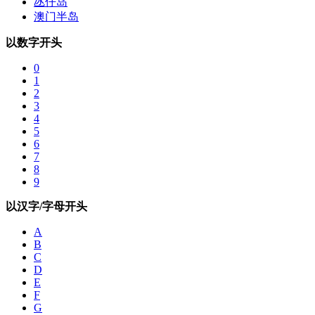
氹仔岛
澳门半岛
以数字开头
0
1
2
3
4
5
6
7
8
9
以汉字/字母开头
A
B
C
D
E
F
G