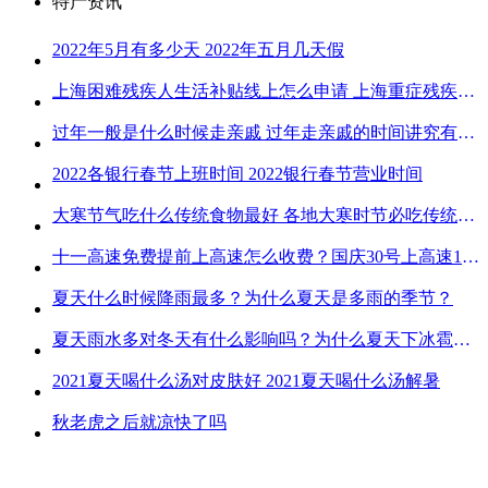
特产资讯
2022年5月有多少天 2022年五月几天假
上海困难残疾人生活补贴线上怎么申请 上海重症残疾人护理补贴线上申请流程
过年一般是什么时候走亲戚 过年走亲戚的时间讲究有哪些
2022各银行春节上班时间 2022银行春节营业时间
大寒节气吃什么传统食物最好 各地大寒时节必吃传统美食
十一高速免费提前上高速怎么收费？国庆30号上高速1号下高速免费吗？
夏天什么时候降雨最多？为什么夏天是多雨的季节？
夏天雨水多对冬天有什么影响吗？为什么夏天下冰雹而冬天不下冰雹
2021夏天喝什么汤对皮肤好 2021夏天喝什么汤解暑
秋老虎之后就凉快了吗