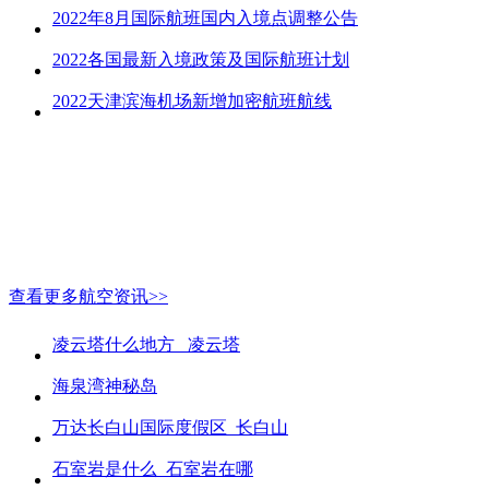
2022年8月国际航班国内入境点调整公告
2022各国最新入境政策及国际航班计划
2022天津滨海机场新增加密航班航线
查看更多航空资讯>>
凌云塔什么地方_ 凌云塔
海泉湾神秘岛
万达长白山国际度假区_长白山
石室岩是什么_石室岩在哪