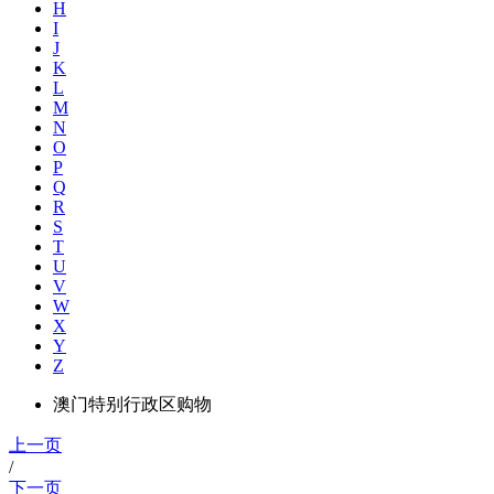
H
I
J
K
L
M
N
O
P
Q
R
S
T
U
V
W
X
Y
Z
澳门特别行政区购物
上一页
/
下一页