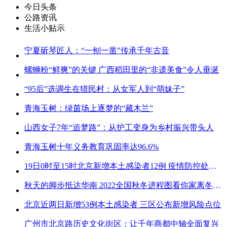
今日头条
公路资讯
生活小贴示
宁夏斫琴匠人：“一刨一凿”传承千年古音
螺蛳粉“鲜爽”的关键 广西稻田里的“非遗美食”令人垂涎
“95后”选调生在猎民村：从女军人到“萌妹子”
青海玉树：绿茵场上逐梦的“藏木兰”
山西女子7年“追梦路”：从护工变身为乡村振兴带头人
青海玉树十年义务教育巩固率达96.6%
19日0时至15时北京新增本土感染者12例 疫情防控处关键时刻
秋天的脚步抵达华南 2022全国秋冬进程图看你家离冬天有多远
北京近两日新增53例本土感染者 三区公布新增风险点位
广州市北京路历史文化街区：让千年商都中轴全面复兴