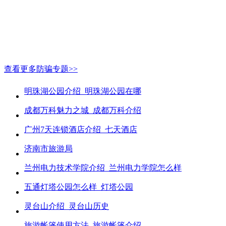
查看更多防骗专题>>
明珠湖公园介绍_明珠湖公园在哪
成都万科魅力之城_成都万科介绍
广州7天连锁酒店介绍_七天酒店
济南市旅游局
兰州电力技术学院介绍_兰州电力学院怎么样
五通灯塔公园怎么样_灯塔公园
灵台山介绍_灵台山历史
旅游帐篷使用方法_旅游帐篷介绍