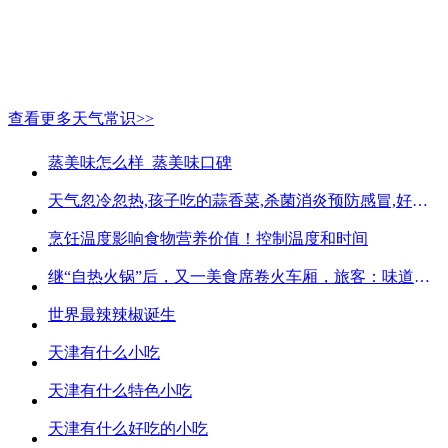
查看更多天气常识>>
蒸美味怎么样_蒸美味口碑
天气忽冷忽热,孩子吃的蒜香菜,杀菌消炎预防感冒,好吃不贵
烹饪温度影响食物营养价值！控制温度和时间
继“自热火锅”后，又一美食席卷火车厢，旅客：味道好吃又方便
世界最辣辣椒诞生
天津有什么小吃
天津有什么特色小吃
天津有什么好吃的小吃