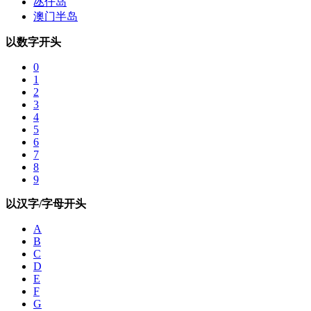
氹仔岛
澳门半岛
以数字开头
0
1
2
3
4
5
6
7
8
9
以汉字/字母开头
A
B
C
D
E
F
G