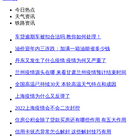
今日热点
天气资讯
铁路资讯
车贷逾期车被扣合法吗 教你如何处理！
油价迎年内三连跌：加满一箱油能省多少钱
丹东又发生了什么疫情 疫情为何又严重了
兰州疫情源头在哪 来看甘肃兰州疫情预计结束时间
全国高温已持续30天 本轮高温天气特点和成因
上海疫情为什么又反弹了
2022上海疫情会不会二次封控
住房公积金除了贷款买房还有哪些作用 有五大作用
信用卡状态异常怎么解封 这些解封技巧有用