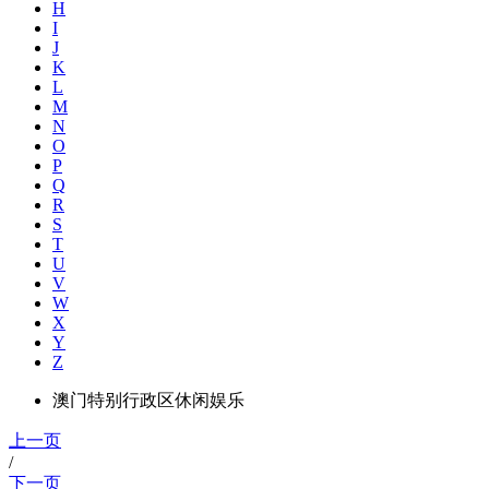
H
I
J
K
L
M
N
O
P
Q
R
S
T
U
V
W
X
Y
Z
澳门特别行政区休闲娱乐
上一页
/
下一页