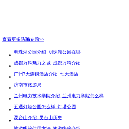
查看更多防骗专题>>
明珠湖公园介绍_明珠湖公园在哪
成都万科魅力之城_成都万科介绍
广州7天连锁酒店介绍_七天酒店
济南市旅游局
兰州电力技术学院介绍_兰州电力学院怎么样
五通灯塔公园怎么样_灯塔公园
灵台山介绍_灵台山历史
旅游帐篷使用方法_旅游帐篷介绍