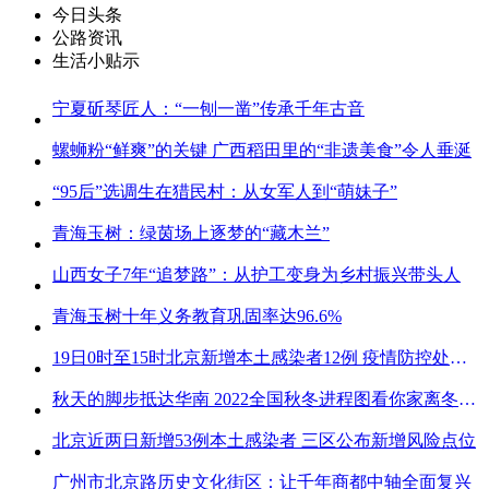
今日头条
公路资讯
生活小贴示
宁夏斫琴匠人：“一刨一凿”传承千年古音
螺蛳粉“鲜爽”的关键 广西稻田里的“非遗美食”令人垂涎
“95后”选调生在猎民村：从女军人到“萌妹子”
青海玉树：绿茵场上逐梦的“藏木兰”
山西女子7年“追梦路”：从护工变身为乡村振兴带头人
青海玉树十年义务教育巩固率达96.6%
19日0时至15时北京新增本土感染者12例 疫情防控处关键时刻
秋天的脚步抵达华南 2022全国秋冬进程图看你家离冬天有多远
北京近两日新增53例本土感染者 三区公布新增风险点位
广州市北京路历史文化街区：让千年商都中轴全面复兴