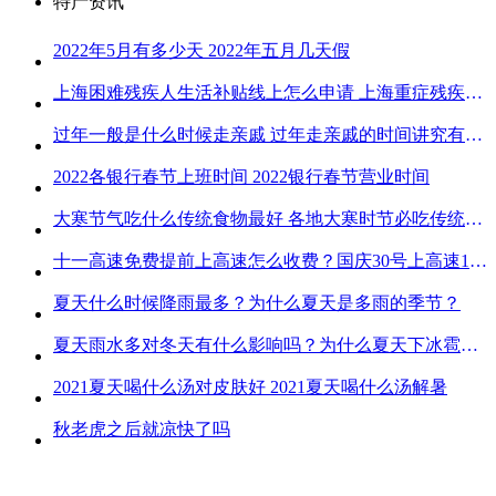
特产资讯
2022年5月有多少天 2022年五月几天假
上海困难残疾人生活补贴线上怎么申请 上海重症残疾人护理补贴线上申请流程
过年一般是什么时候走亲戚 过年走亲戚的时间讲究有哪些
2022各银行春节上班时间 2022银行春节营业时间
大寒节气吃什么传统食物最好 各地大寒时节必吃传统美食
十一高速免费提前上高速怎么收费？国庆30号上高速1号下高速免费吗？
夏天什么时候降雨最多？为什么夏天是多雨的季节？
夏天雨水多对冬天有什么影响吗？为什么夏天下冰雹而冬天不下冰雹
2021夏天喝什么汤对皮肤好 2021夏天喝什么汤解暑
秋老虎之后就凉快了吗