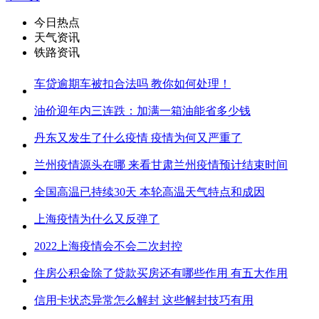
今日热点
天气资讯
铁路资讯
车贷逾期车被扣合法吗 教你如何处理！
油价迎年内三连跌：加满一箱油能省多少钱
丹东又发生了什么疫情 疫情为何又严重了
兰州疫情源头在哪 来看甘肃兰州疫情预计结束时间
全国高温已持续30天 本轮高温天气特点和成因
上海疫情为什么又反弹了
2022上海疫情会不会二次封控
住房公积金除了贷款买房还有哪些作用 有五大作用
信用卡状态异常怎么解封 这些解封技巧有用