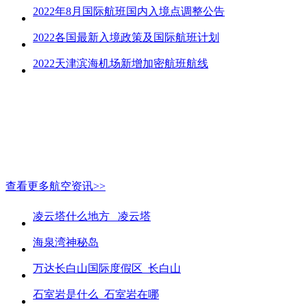
2022年8月国际航班国内入境点调整公告
2022各国最新入境政策及国际航班计划
2022天津滨海机场新增加密航班航线
查看更多航空资讯>>
凌云塔什么地方_ 凌云塔
海泉湾神秘岛
万达长白山国际度假区_长白山
石室岩是什么_石室岩在哪