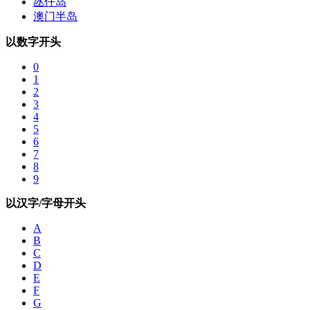
氹仔岛
澳门半岛
以数字开头
0
1
2
3
4
5
6
7
8
9
以汉字/字母开头
A
B
C
D
E
F
G