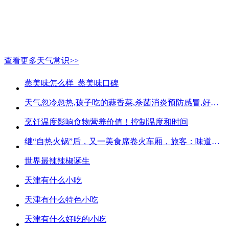
查看更多天气常识>>
蒸美味怎么样_蒸美味口碑
天气忽冷忽热,孩子吃的蒜香菜,杀菌消炎预防感冒,好吃不贵
烹饪温度影响食物营养价值！控制温度和时间
继“自热火锅”后，又一美食席卷火车厢，旅客：味道好吃又方便
世界最辣辣椒诞生
天津有什么小吃
天津有什么特色小吃
天津有什么好吃的小吃