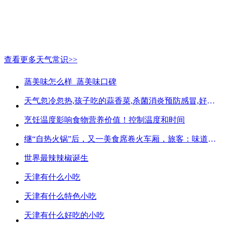
查看更多天气常识>>
蒸美味怎么样_蒸美味口碑
天气忽冷忽热,孩子吃的蒜香菜,杀菌消炎预防感冒,好吃不贵
烹饪温度影响食物营养价值！控制温度和时间
继“自热火锅”后，又一美食席卷火车厢，旅客：味道好吃又方便
世界最辣辣椒诞生
天津有什么小吃
天津有什么特色小吃
天津有什么好吃的小吃