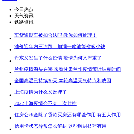
今日热点
天气资讯
铁路资讯
车贷逾期车被扣合法吗 教你如何处理！
油价迎年内三连跌：加满一箱油能省多少钱
丹东又发生了什么疫情 疫情为何又严重了
兰州疫情源头在哪 来看甘肃兰州疫情预计结束时间
全国高温已持续30天 本轮高温天气特点和成因
上海疫情为什么又反弹了
2022上海疫情会不会二次封控
住房公积金除了贷款买房还有哪些作用 有五大作用
信用卡状态异常怎么解封 这些解封技巧有用