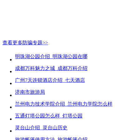
查看更多防骗专题>>
明珠湖公园介绍_明珠湖公园在哪
成都万科魅力之城_成都万科介绍
广州7天连锁酒店介绍_七天酒店
济南市旅游局
兰州电力技术学院介绍_兰州电力学院怎么样
五通灯塔公园怎么样_灯塔公园
灵台山介绍_灵台山历史
旅游帐篷使用方法_旅游帐篷介绍