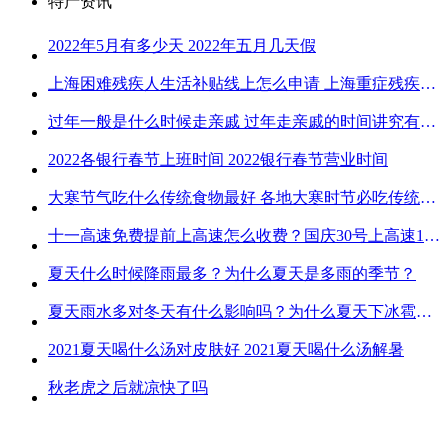
特产资讯
2022年5月有多少天 2022年五月几天假
上海困难残疾人生活补贴线上怎么申请 上海重症残疾人护理补贴线上申请流程
过年一般是什么时候走亲戚 过年走亲戚的时间讲究有哪些
2022各银行春节上班时间 2022银行春节营业时间
大寒节气吃什么传统食物最好 各地大寒时节必吃传统美食
十一高速免费提前上高速怎么收费？国庆30号上高速1号下高速免费吗？
夏天什么时候降雨最多？为什么夏天是多雨的季节？
夏天雨水多对冬天有什么影响吗？为什么夏天下冰雹而冬天不下冰雹
2021夏天喝什么汤对皮肤好 2021夏天喝什么汤解暑
秋老虎之后就凉快了吗