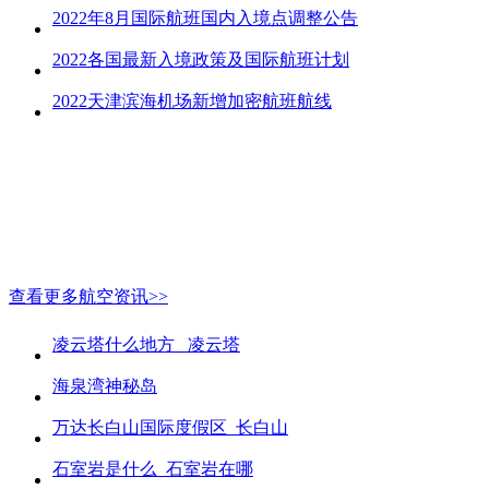
2022年8月国际航班国内入境点调整公告
2022各国最新入境政策及国际航班计划
2022天津滨海机场新增加密航班航线
查看更多航空资讯>>
凌云塔什么地方_ 凌云塔
海泉湾神秘岛
万达长白山国际度假区_长白山
石室岩是什么_石室岩在哪