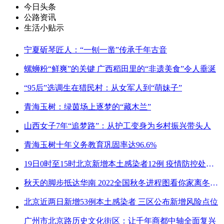
今日头条
公路资讯
生活小贴示
宁夏斫琴匠人：“一刨一凿”传承千年古音
螺蛳粉“鲜爽”的关键 广西稻田里的“非遗美食”令人垂涎
“95后”选调生在猎民村：从女军人到“萌妹子”
青海玉树：绿茵场上逐梦的“藏木兰”
山西女子7年“追梦路”：从护工变身为乡村振兴带头人
青海玉树十年义务教育巩固率达96.6%
19日0时至15时北京新增本土感染者12例 疫情防控处关键时刻
秋天的脚步抵达华南 2022全国秋冬进程图看你家离冬天有多远
北京近两日新增53例本土感染者 三区公布新增风险点位
广州市北京路历史文化街区：让千年商都中轴全面复兴