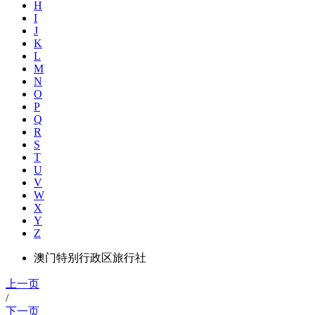
H
I
J
K
L
M
N
O
P
Q
R
S
T
U
V
W
X
Y
Z
澳门特别行政区旅行社
上一页
/
下一页