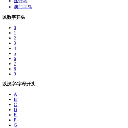
氹仔岛
澳门半岛
以数字开头
0
1
2
3
4
5
6
7
8
9
以汉字/字母开头
A
B
C
D
E
F
G