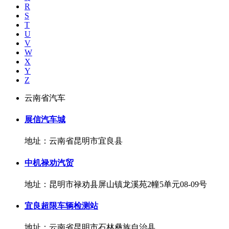
R
S
T
U
V
W
X
Y
Z
云南省汽车
展信汽车城
地址：云南省昆明市宜良县
中机禄劝汽贸
地址：昆明市禄劝县屏山镇龙溪苑2幢5单元08-09号
宜良超限车辆检测站
地址：云南省昆明市石林彝族自治县