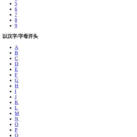
5
6
7
8
9
以汉字/字母开头
A
B
C
D
E
F
G
H
I
J
K
L
M
N
O
P
Q