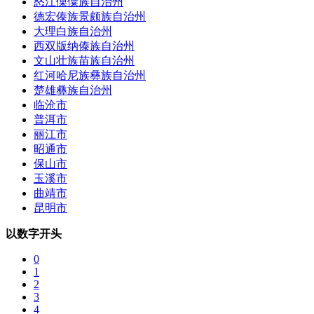
怒江傈僳族自治州
德宏傣族景颇族自治州
大理白族自治州
西双版纳傣族自治州
文山壮族苗族自治州
红河哈尼族彝族自治州
楚雄彝族自治州
临沧市
普洱市
丽江市
昭通市
保山市
玉溪市
曲靖市
昆明市
以数字开头
0
1
2
3
4