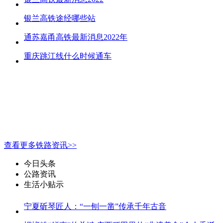
银兰高铁途经哪些站
通苏嘉甬高铁最新消息2022年
重庆跳江线什么时候通车
查看更多铁路资讯>>
今日头条
公路资讯
生活小贴示
宁夏斫琴匠人：“一刨一凿”传承千年古音