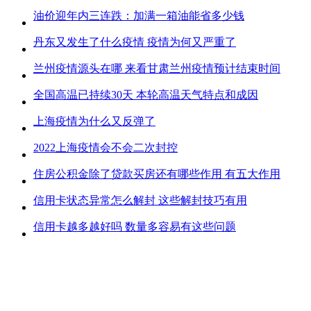
油价迎年内三连跌：加满一箱油能省多少钱
丹东又发生了什么疫情 疫情为何又严重了
兰州疫情源头在哪 来看甘肃兰州疫情预计结束时间
全国高温已持续30天 本轮高温天气特点和成因
上海疫情为什么又反弹了
2022上海疫情会不会二次封控
住房公积金除了贷款买房还有哪些作用 有五大作用
信用卡状态异常怎么解封 这些解封技巧有用
信用卡越多越好吗 数量多容易有这些问题