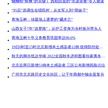
螺蛳粉“鲜爽”的关键 广西稻田里的“非遗美食”令人垂涎
“95后”选调生在猎民村：从女军人到“萌妹子”
青海玉树：绿茵场上逐梦的“藏木兰”
山西女子7年“追梦路”：从护工变身为乡村振兴带头人
青海玉树十年义务教育巩固率达96.6%
19日0时至15时北京新增本土感染者12例 疫情防控处关键时刻
秋天的脚步抵达华南 2022全国秋冬进程图看你家离冬天有多远
北京近两日新增53例本土感染者 三区公布新增风险点位
广州市北京路历史文化街区：让千年商都中轴全面复兴