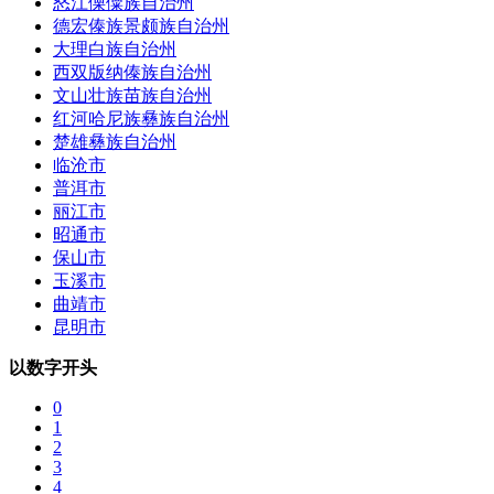
怒江傈僳族自治州
德宏傣族景颇族自治州
大理白族自治州
西双版纳傣族自治州
文山壮族苗族自治州
红河哈尼族彝族自治州
楚雄彝族自治州
临沧市
普洱市
丽江市
昭通市
保山市
玉溪市
曲靖市
昆明市
以数字开头
0
1
2
3
4