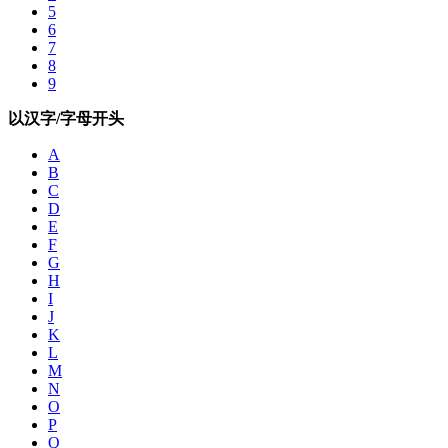
5
6
7
8
9
以汉字/字母开头
A
B
C
D
E
F
G
H
I
J
K
L
M
N
O
P
Q