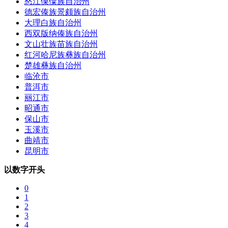
怒江傈僳族自治州
德宏傣族景颇族自治州
大理白族自治州
西双版纳傣族自治州
文山壮族苗族自治州
红河哈尼族彝族自治州
楚雄彝族自治州
临沧市
普洱市
丽江市
昭通市
保山市
玉溪市
曲靖市
昆明市
以数字开头
0
1
2
3
4