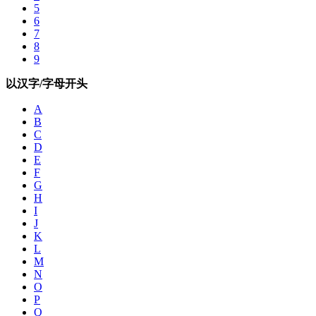
5
6
7
8
9
以汉字/字母开头
A
B
C
D
E
F
G
H
I
J
K
L
M
N
O
P
Q