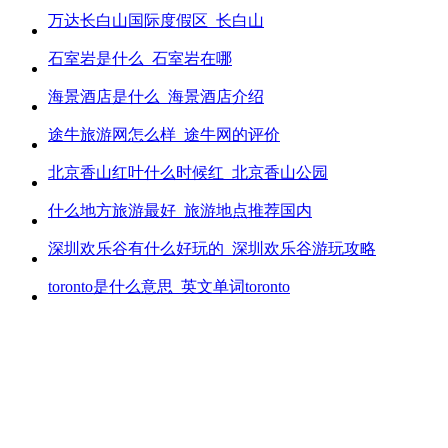
万达长白山国际度假区_长白山
石室岩是什么_石室岩在哪
海景酒店是什么_海景酒店介绍
途牛旅游网怎么样_途牛网的评价
北京香山红叶什么时候红_北京香山公园
什么地方旅游最好_旅游地点推荐国内
深圳欢乐谷有什么好玩的_深圳欢乐谷游玩攻略
toronto是什么意思_英文单词toronto