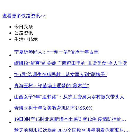
查看更多铁路资讯>>
今日头条
公路资讯
生活小贴示
宁夏斫琴匠人：“一刨一凿”传承千年古音
螺蛳粉“鲜爽”的关键 广西稻田里的“非遗美食”令人垂涎
“95后”选调生在猎民村：从女军人到“萌妹子”
青海玉树：绿茵场上逐梦的“藏木兰”
山西女子7年“追梦路”：从护工变身为乡村振兴带头人
青海玉树十年义务教育巩固率达96.6%
19日0时至15时北京新增本土感染者12例 疫情防控处关键时刻
秋天的脚步抵达华南 2022全国秋冬进程图看你家离冬天有多远