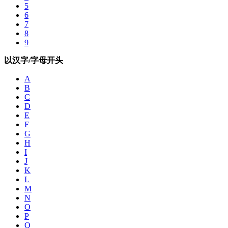
5
6
7
8
9
以汉字/字母开头
A
B
C
D
E
F
G
H
I
J
K
L
M
N
O
P
Q