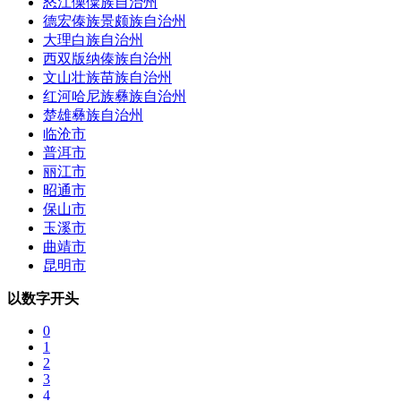
怒江傈僳族自治州
德宏傣族景颇族自治州
大理白族自治州
西双版纳傣族自治州
文山壮族苗族自治州
红河哈尼族彝族自治州
楚雄彝族自治州
临沧市
普洱市
丽江市
昭通市
保山市
玉溪市
曲靖市
昆明市
以数字开头
0
1
2
3
4