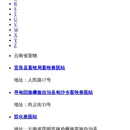
R
S
T
U
V
W
X
Y
Z
云南省宠物
宜良县畜牧局畜牧兽医站
地址：人民路17号
寻甸回族彝族自治县甸沙乡畜牧兽医站
地址：尚义街33号
双化兽医站
地址：云南省昆明市禄劝彝族苗族自治县