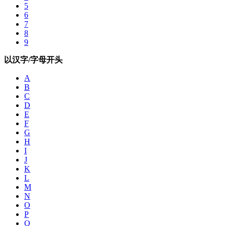
5
6
7
8
9
以汉字/字母开头
A
B
C
D
E
F
G
H
I
J
K
L
M
N
O
P
Q