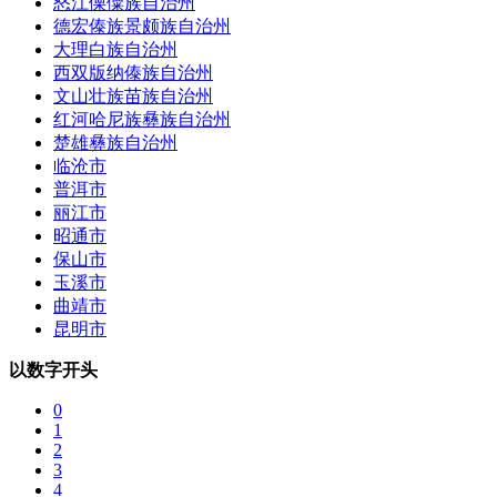
怒江傈僳族自治州
德宏傣族景颇族自治州
大理白族自治州
西双版纳傣族自治州
文山壮族苗族自治州
红河哈尼族彝族自治州
楚雄彝族自治州
临沧市
普洱市
丽江市
昭通市
保山市
玉溪市
曲靖市
昆明市
以数字开头
0
1
2
3
4