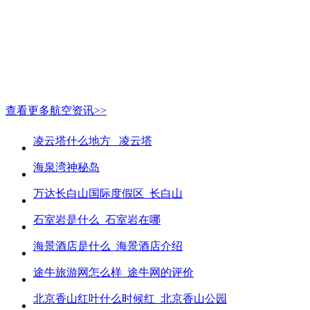
查看更多航空资讯>>
凌云塔什么地方_ 凌云塔
海泉湾神秘岛
万达长白山国际度假区_长白山
石室岩是什么_石室岩在哪
海景酒店是什么_海景酒店介绍
途牛旅游网怎么样_途牛网的评价
北京香山红叶什么时候红_北京香山公园