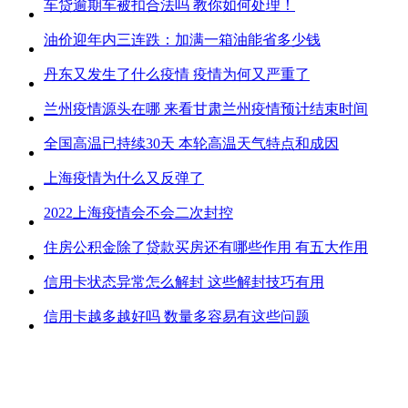
车贷逾期车被扣合法吗 教你如何处理！
油价迎年内三连跌：加满一箱油能省多少钱
丹东又发生了什么疫情 疫情为何又严重了
兰州疫情源头在哪 来看甘肃兰州疫情预计结束时间
全国高温已持续30天 本轮高温天气特点和成因
上海疫情为什么又反弹了
2022上海疫情会不会二次封控
住房公积金除了贷款买房还有哪些作用 有五大作用
信用卡状态异常怎么解封 这些解封技巧有用
信用卡越多越好吗 数量多容易有这些问题