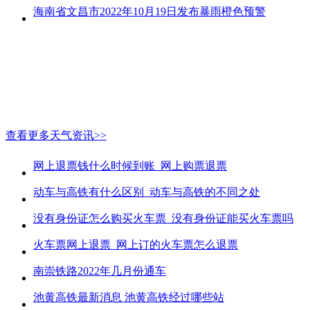
海南省文昌市2022年10月19日发布暴雨橙色预警
查看更多天气资讯>>
网上退票钱什么时候到账_网上购票退票
动车与高铁有什么区别_动车与高铁的不同之处
没有身份证怎么购买火车票_没有身份证能买火车票吗
火车票网上退票_网上订的火车票怎么退票
南崇铁路2022年几月份通车
池黄高铁最新消息 池黄高铁经过哪些站