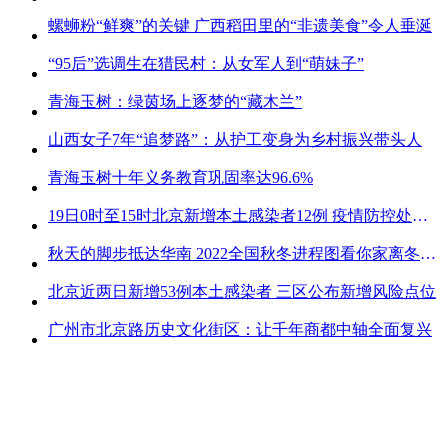
螺蛳粉“鲜爽”的关键 广西稻田里的“非遗美食”令人垂涎
“95后”选调生在猎民村：从女军人到“萌妹子”
青海玉树：绿茵场上逐梦的“藏木兰”
山西女子7年“追梦路”：从护工变身为乡村振兴带头人
青海玉树十年义务教育巩固率达96.6%
19日0时至15时北京新增本土感染者12例 疫情防控处关键时刻
秋天的脚步抵达华南 2022全国秋冬进程图看你家离冬天有多远
北京近两日新增53例本土感染者 三区公布新增风险点位
广州市北京路历史文化街区：让千年商都中轴全面复兴