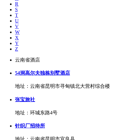
R
S
T
U
V
W
X
Y
Z
云南省酒店
54洞高尔夫独栋别墅酒店
地址：云南省昆明市寻甸镇北大营村综合楼
张宝旅社
地址：环城东路4号
针织厂招待所
地址：云南省昆明市宜良县