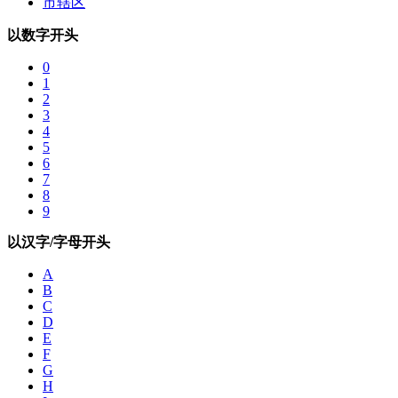
市辖区
以数字开头
0
1
2
3
4
5
6
7
8
9
以汉字/字母开头
A
B
C
D
E
F
G
H