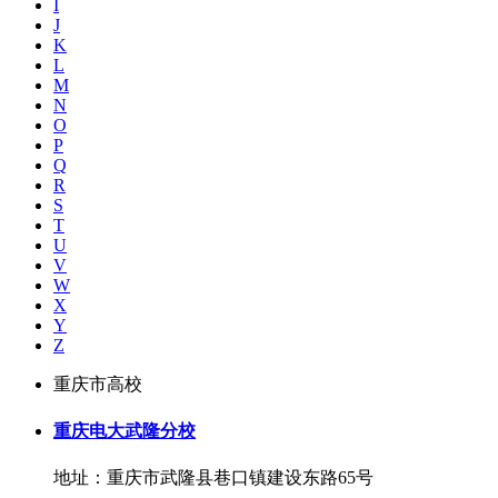
I
J
K
L
M
N
O
P
Q
R
S
T
U
V
W
X
Y
Z
重庆市高校
重庆电大武隆分校
地址：重庆市武隆县巷口镇建设东路65号