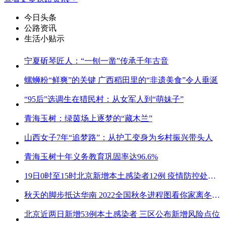
今日头条
公路资讯
生活小贴示
宁夏斫琴匠人：“一刨一凿”传承千年古音
螺蛳粉“鲜爽”的关键 广西稻田里的“非遗美食”令人垂涎
“95后”选调生在猎民村：从女军人到“萌妹子”
青海玉树：绿茵场上逐梦的“藏木兰”
山西女子7年“追梦路”：从护工变身为乡村振兴带头人
青海玉树十年义务教育巩固率达96.6%
19日0时至15时北京新增本土感染者12例 疫情防控处关键时刻
秋天的脚步抵达华南 2022全国秋冬进程图看你家离冬天有多远
北京近两日新增53例本土感染者 三区公布新增风险点位