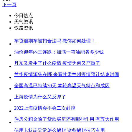
下一页
今日热点
天气资讯
铁路资讯
车贷逾期车被扣合法吗 教你如何处理！
油价迎年内三连跌：加满一箱油能省多少钱
丹东又发生了什么疫情 疫情为何又严重了
兰州疫情源头在哪 来看甘肃兰州疫情预计结束时间
全国高温已持续30天 本轮高温天气特点和成因
上海疫情为什么又反弹了
2022上海疫情会不会二次封控
住房公积金除了贷款买房还有哪些作用 有五大作用
信用卡状态异常怎么解封 这些解封技巧有用