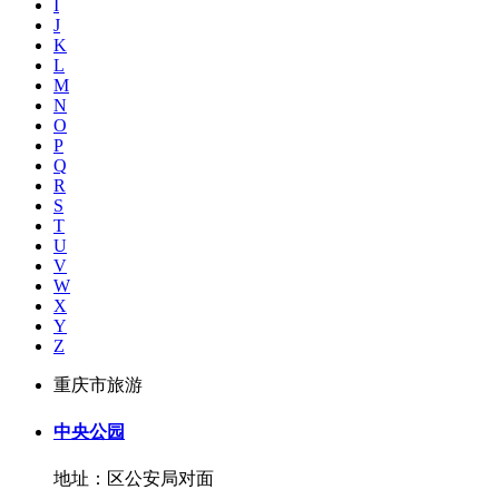
I
J
K
L
M
N
O
P
Q
R
S
T
U
V
W
X
Y
Z
重庆市旅游
中央公园
地址：区公安局对面