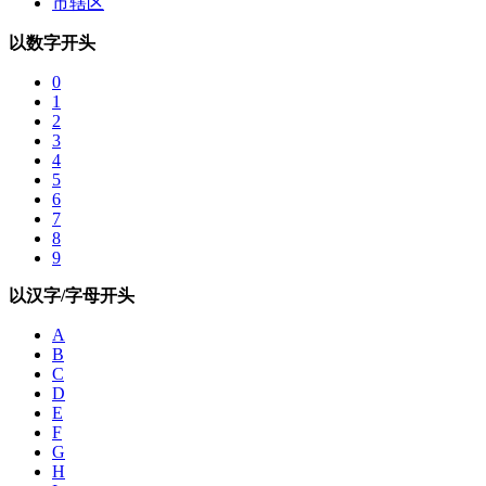
市辖区
以数字开头
0
1
2
3
4
5
6
7
8
9
以汉字/字母开头
A
B
C
D
E
F
G
H