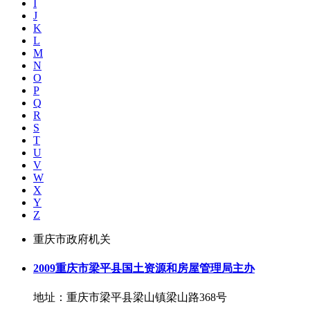
I
J
K
L
M
N
O
P
Q
R
S
T
U
V
W
X
Y
Z
重庆市政府机关
2009重庆市梁平县国土资源和房屋管理局主办
地址：重庆市梁平县梁山镇梁山路368号