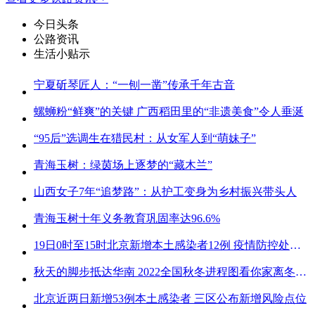
今日头条
公路资讯
生活小贴示
宁夏斫琴匠人：“一刨一凿”传承千年古音
螺蛳粉“鲜爽”的关键 广西稻田里的“非遗美食”令人垂涎
“95后”选调生在猎民村：从女军人到“萌妹子”
青海玉树：绿茵场上逐梦的“藏木兰”
山西女子7年“追梦路”：从护工变身为乡村振兴带头人
青海玉树十年义务教育巩固率达96.6%
19日0时至15时北京新增本土感染者12例 疫情防控处关键时刻
秋天的脚步抵达华南 2022全国秋冬进程图看你家离冬天有多远
北京近两日新增53例本土感染者 三区公布新增风险点位