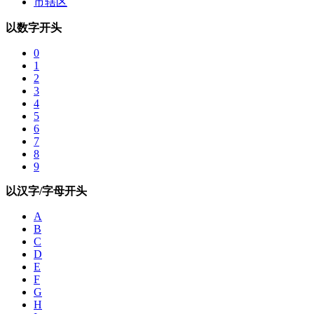
市辖区
以数字开头
0
1
2
3
4
5
6
7
8
9
以汉字/字母开头
A
B
C
D
E
F
G
H