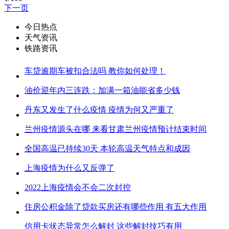
下一页
今日热点
天气资讯
铁路资讯
车贷逾期车被扣合法吗 教你如何处理！
油价迎年内三连跌：加满一箱油能省多少钱
丹东又发生了什么疫情 疫情为何又严重了
兰州疫情源头在哪 来看甘肃兰州疫情预计结束时间
全国高温已持续30天 本轮高温天气特点和成因
上海疫情为什么又反弹了
2022上海疫情会不会二次封控
住房公积金除了贷款买房还有哪些作用 有五大作用
信用卡状态异常怎么解封 这些解封技巧有用