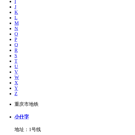
I
J
K
L
M
N
O
P
Q
R
S
T
U
V
W
X
Y
Z
重庆市地铁
小什字
地址：1号线