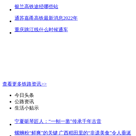
银兰高铁途经哪些站
通苏嘉甬高铁最新消息2022年
重庆跳江线什么时候通车
查看更多铁路资讯>>
今日头条
公路资讯
生活小贴示
宁夏斫琴匠人：“一刨一凿”传承千年古音
螺蛳粉“鲜爽”的关键 广西稻田里的“非遗美食”令人垂涎