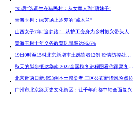
“95后”选调生在猎民村：从女军人到“萌妹子”
青海玉树：绿茵场上逐梦的“藏木兰”
山西女子7年“追梦路”：从护工变身为乡村振兴带头人
青海玉树十年义务教育巩固率达96.6%
19日0时至15时北京新增本土感染者12例 疫情防控处关键时刻
秋天的脚步抵达华南 2022全国秋冬进程图看你家离冬天有多远
北京近两日新增53例本土感染者 三区公布新增风险点位
广州市北京路历史文化街区：让千年商都中轴全面复兴