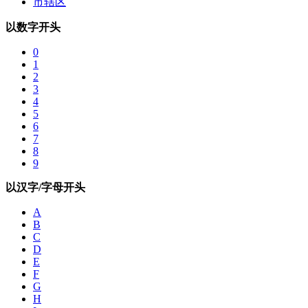
市辖区
以数字开头
0
1
2
3
4
5
6
7
8
9
以汉字/字母开头
A
B
C
D
E
F
G
H