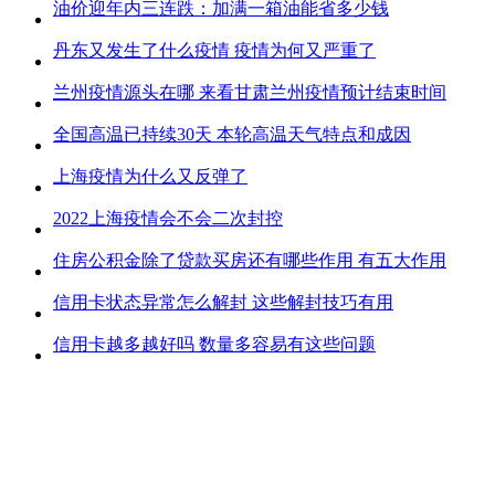
油价迎年内三连跌：加满一箱油能省多少钱
丹东又发生了什么疫情 疫情为何又严重了
兰州疫情源头在哪 来看甘肃兰州疫情预计结束时间
全国高温已持续30天 本轮高温天气特点和成因
上海疫情为什么又反弹了
2022上海疫情会不会二次封控
住房公积金除了贷款买房还有哪些作用 有五大作用
信用卡状态异常怎么解封 这些解封技巧有用
信用卡越多越好吗 数量多容易有这些问题