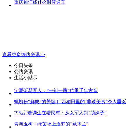
重庆跳江线什么时候通车
查看更多铁路资讯>>
今日头条
公路资讯
生活小贴示
宁夏斫琴匠人：“一刨一凿”传承千年古音
螺蛳粉“鲜爽”的关键 广西稻田里的“非遗美食”令人垂涎
“95后”选调生在猎民村：从女军人到“萌妹子”
青海玉树：绿茵场上逐梦的“藏木兰”