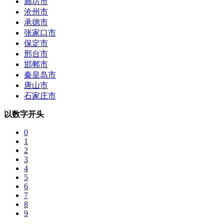
廊坊市
沧州市
承德市
张家口市
保定市
邢台市
邯郸市
秦皇岛市
唐山市
石家庄市
以数字开头
0
1
2
3
4
5
6
7
8
9