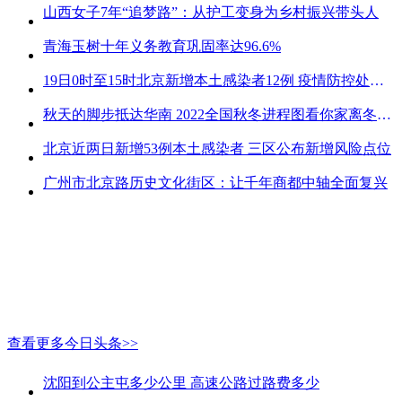
山西女子7年“追梦路”：从护工变身为乡村振兴带头人
青海玉树十年义务教育巩固率达96.6%
19日0时至15时北京新增本土感染者12例 疫情防控处关键时刻
秋天的脚步抵达华南 2022全国秋冬进程图看你家离冬天有多远
北京近两日新增53例本土感染者 三区公布新增风险点位
广州市北京路历史文化街区：让千年商都中轴全面复兴
查看更多今日头条>>
沈阳到公主屯多少公里 高速公路过路费多少