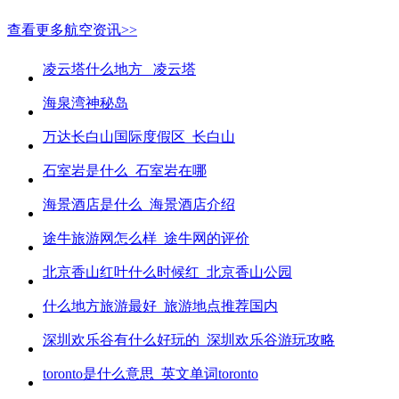
查看更多航空资讯>>
凌云塔什么地方_ 凌云塔
海泉湾神秘岛
万达长白山国际度假区_长白山
石室岩是什么_石室岩在哪
海景酒店是什么_海景酒店介绍
途牛旅游网怎么样_途牛网的评价
北京香山红叶什么时候红_北京香山公园
什么地方旅游最好_旅游地点推荐国内
深圳欢乐谷有什么好玩的_深圳欢乐谷游玩攻略
toronto是什么意思_英文单词toronto