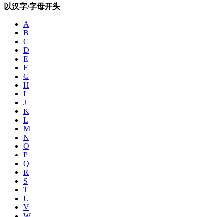
以汉字/字母开头
A
B
C
D
E
F
G
H
I
J
K
L
M
N
O
P
Q
R
S
T
U
V
W