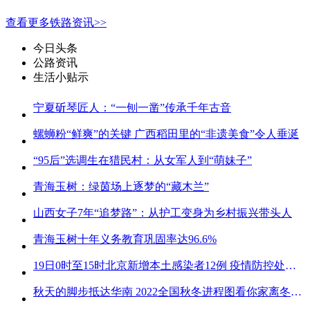
查看更多铁路资讯>>
今日头条
公路资讯
生活小贴示
宁夏斫琴匠人：“一刨一凿”传承千年古音
螺蛳粉“鲜爽”的关键 广西稻田里的“非遗美食”令人垂涎
“95后”选调生在猎民村：从女军人到“萌妹子”
青海玉树：绿茵场上逐梦的“藏木兰”
山西女子7年“追梦路”：从护工变身为乡村振兴带头人
青海玉树十年义务教育巩固率达96.6%
19日0时至15时北京新增本土感染者12例 疫情防控处关键时刻
秋天的脚步抵达华南 2022全国秋冬进程图看你家离冬天有多远