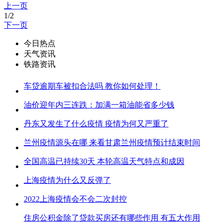
上一页
1/2
下一页
今日热点
天气资讯
铁路资讯
车贷逾期车被扣合法吗 教你如何处理！
油价迎年内三连跌：加满一箱油能省多少钱
丹东又发生了什么疫情 疫情为何又严重了
兰州疫情源头在哪 来看甘肃兰州疫情预计结束时间
全国高温已持续30天 本轮高温天气特点和成因
上海疫情为什么又反弹了
2022上海疫情会不会二次封控
住房公积金除了贷款买房还有哪些作用 有五大作用