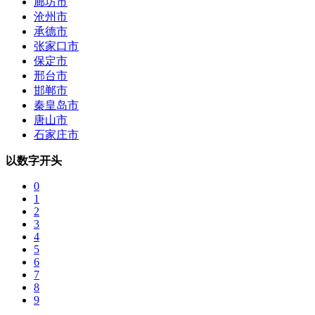
廊坊市
沧州市
承德市
张家口市
保定市
邢台市
邯郸市
秦皇岛市
唐山市
石家庄市
以数字开头
0
1
2
3
4
5
6
7
8
9