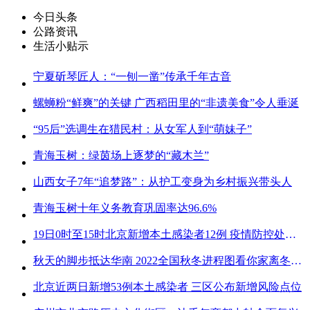
今日头条
公路资讯
生活小贴示
宁夏斫琴匠人：“一刨一凿”传承千年古音
螺蛳粉“鲜爽”的关键 广西稻田里的“非遗美食”令人垂涎
“95后”选调生在猎民村：从女军人到“萌妹子”
青海玉树：绿茵场上逐梦的“藏木兰”
山西女子7年“追梦路”：从护工变身为乡村振兴带头人
青海玉树十年义务教育巩固率达96.6%
19日0时至15时北京新增本土感染者12例 疫情防控处关键时刻
秋天的脚步抵达华南 2022全国秋冬进程图看你家离冬天有多远
北京近两日新增53例本土感染者 三区公布新增风险点位