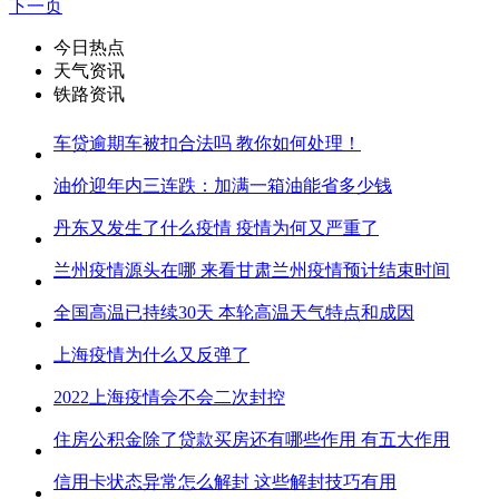
下一页
今日热点
天气资讯
铁路资讯
车贷逾期车被扣合法吗 教你如何处理！
油价迎年内三连跌：加满一箱油能省多少钱
丹东又发生了什么疫情 疫情为何又严重了
兰州疫情源头在哪 来看甘肃兰州疫情预计结束时间
全国高温已持续30天 本轮高温天气特点和成因
上海疫情为什么又反弹了
2022上海疫情会不会二次封控
住房公积金除了贷款买房还有哪些作用 有五大作用
信用卡状态异常怎么解封 这些解封技巧有用