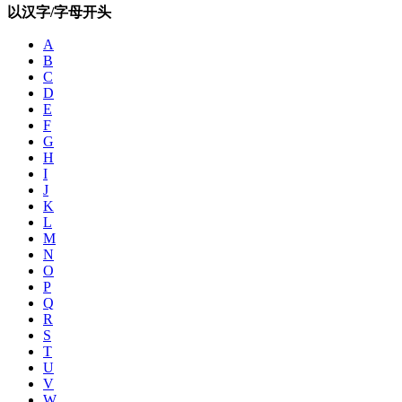
以汉字/字母开头
A
B
C
D
E
F
G
H
I
J
K
L
M
N
O
P
Q
R
S
T
U
V
W