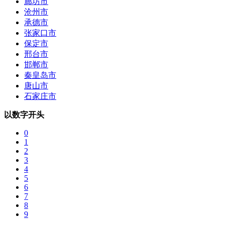
廊坊市
沧州市
承德市
张家口市
保定市
邢台市
邯郸市
秦皇岛市
唐山市
石家庄市
以数字开头
0
1
2
3
4
5
6
7
8
9