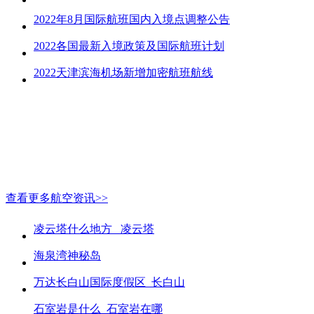
2022年8月国际航班国内入境点调整公告
2022各国最新入境政策及国际航班计划
2022天津滨海机场新增加密航班航线
查看更多航空资讯>>
凌云塔什么地方_ 凌云塔
海泉湾神秘岛
万达长白山国际度假区_长白山
石室岩是什么_石室岩在哪