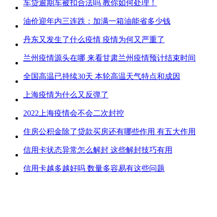
车贷逾期车被扣合法吗 教你如何处理！
油价迎年内三连跌：加满一箱油能省多少钱
丹东又发生了什么疫情 疫情为何又严重了
兰州疫情源头在哪 来看甘肃兰州疫情预计结束时间
全国高温已持续30天 本轮高温天气特点和成因
上海疫情为什么又反弹了
2022上海疫情会不会二次封控
住房公积金除了贷款买房还有哪些作用 有五大作用
信用卡状态异常怎么解封 这些解封技巧有用
信用卡越多越好吗 数量多容易有这些问题