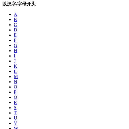
以汉字/字母开头
A
B
C
D
E
F
G
H
I
J
K
L
M
N
O
P
Q
R
S
T
U
V
W