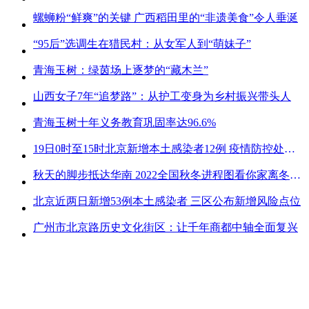
螺蛳粉“鲜爽”的关键 广西稻田里的“非遗美食”令人垂涎
“95后”选调生在猎民村：从女军人到“萌妹子”
青海玉树：绿茵场上逐梦的“藏木兰”
山西女子7年“追梦路”：从护工变身为乡村振兴带头人
青海玉树十年义务教育巩固率达96.6%
19日0时至15时北京新增本土感染者12例 疫情防控处关键时刻
秋天的脚步抵达华南 2022全国秋冬进程图看你家离冬天有多远
北京近两日新增53例本土感染者 三区公布新增风险点位
广州市北京路历史文化街区：让千年商都中轴全面复兴