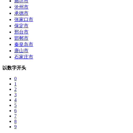
廊坊市
沧州市
承德市
张家口市
保定市
邢台市
邯郸市
秦皇岛市
唐山市
石家庄市
以数字开头
0
1
2
3
4
5
6
7
8
9