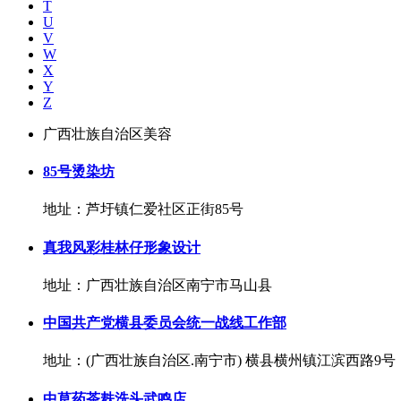
T
U
V
W
X
Y
Z
广西壮族自治区美容
85号烫染坊
地址：芦圩镇仁爱社区正街85号
真我风彩桂林仔形象设计
地址：广西壮族自治区南宁市马山县
中国共产党横县委员会统一战线工作部
地址：(广西壮族自治区.南宁市) 横县横州镇江滨西路9号
中草药茶麸洗头武鸣店