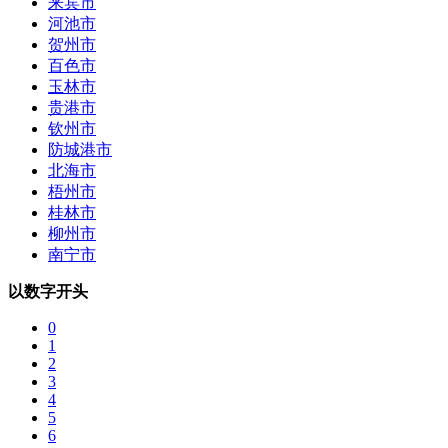
来宾市
河池市
贺州市
百色市
玉林市
贵港市
钦州市
防城港市
北海市
梧州市
桂林市
柳州市
南宁市
以数字开头
0
1
2
3
4
5
6