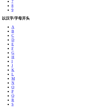
7
8
9
以汉字/字母开头
A
B
C
D
E
F
G
H
I
J
K
L
M
N
O
P
Q
R
S