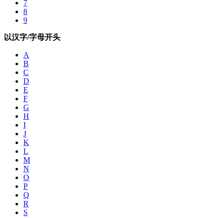
7
8
9
以汉字/字母开头
A
B
C
D
E
F
G
H
I
J
K
L
M
N
O
P
Q
R
S