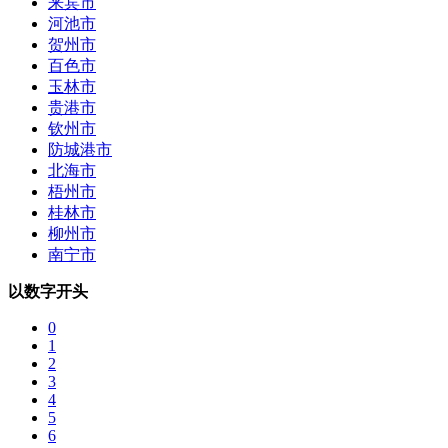
来宾市
河池市
贺州市
百色市
玉林市
贵港市
钦州市
防城港市
北海市
梧州市
桂林市
柳州市
南宁市
以数字开头
0
1
2
3
4
5
6