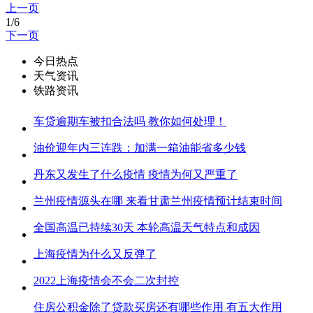
上一页
1/6
下一页
今日热点
天气资讯
铁路资讯
车贷逾期车被扣合法吗 教你如何处理！
油价迎年内三连跌：加满一箱油能省多少钱
丹东又发生了什么疫情 疫情为何又严重了
兰州疫情源头在哪 来看甘肃兰州疫情预计结束时间
全国高温已持续30天 本轮高温天气特点和成因
上海疫情为什么又反弹了
2022上海疫情会不会二次封控
住房公积金除了贷款买房还有哪些作用 有五大作用