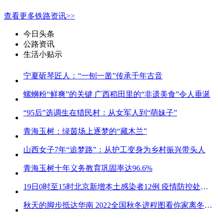
查看更多铁路资讯>>
今日头条
公路资讯
生活小贴示
宁夏斫琴匠人：“一刨一凿”传承千年古音
螺蛳粉“鲜爽”的关键 广西稻田里的“非遗美食”令人垂涎
“95后”选调生在猎民村：从女军人到“萌妹子”
青海玉树：绿茵场上逐梦的“藏木兰”
山西女子7年“追梦路”：从护工变身为乡村振兴带头人
青海玉树十年义务教育巩固率达96.6%
19日0时至15时北京新增本土感染者12例 疫情防控处关键时刻
秋天的脚步抵达华南 2022全国秋冬进程图看你家离冬天有多远