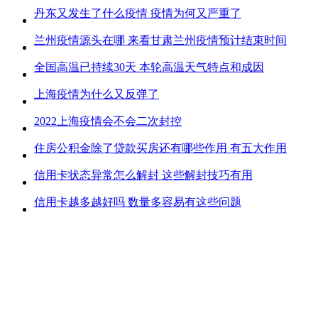
丹东又发生了什么疫情 疫情为何又严重了
兰州疫情源头在哪 来看甘肃兰州疫情预计结束时间
全国高温已持续30天 本轮高温天气特点和成因
上海疫情为什么又反弹了
2022上海疫情会不会二次封控
住房公积金除了贷款买房还有哪些作用 有五大作用
信用卡状态异常怎么解封 这些解封技巧有用
信用卡越多越好吗 数量多容易有这些问题