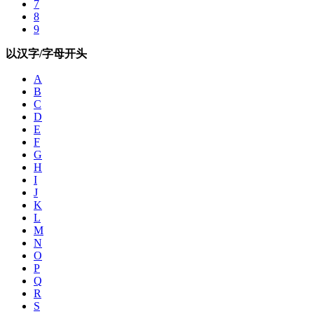
7
8
9
以汉字/字母开头
A
B
C
D
E
F
G
H
I
J
K
L
M
N
O
P
Q
R
S