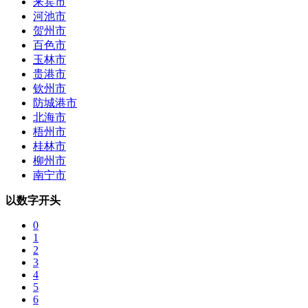
来宾市
河池市
贺州市
百色市
玉林市
贵港市
钦州市
防城港市
北海市
梧州市
桂林市
柳州市
南宁市
以数字开头
0
1
2
3
4
5
6