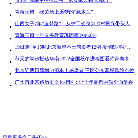
“95后”选调生在猎民村：从女军人到“萌妹子”
青海玉树：绿茵场上逐梦的“藏木兰”
山西女子7年“追梦路”：从护工变身为乡村振兴带头人
青海玉树十年义务教育巩固率达96.6%
19日0时至15时北京新增本土感染者12例 疫情防控处关键时刻
秋天的脚步抵达华南 2022全国秋冬进程图看你家离冬天有多远
北京近两日新增53例本土感染者 三区公布新增风险点位
广州市北京路历史文化街区：让千年商都中轴全面复兴
查看更多今日头条>>