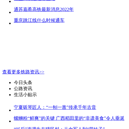
通苏嘉甬高铁最新消息2022年
重庆跳江线什么时候通车
查看更多铁路资讯>>
今日头条
公路资讯
生活小贴示
宁夏斫琴匠人：“一刨一凿”传承千年古音
螺蛳粉“鲜爽”的关键 广西稻田里的“非遗美食”令人垂涎