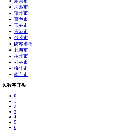
来宾市
河池市
贺州市
百色市
玉林市
贵港市
钦州市
防城港市
北海市
梧州市
桂林市
柳州市
南宁市
以数字开头
0
1
2
3
4
5
6