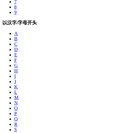
7
8
9
以汉字/字母开头
A
B
C
D
E
F
G
H
I
J
K
L
M
N
O
P
Q
R
S