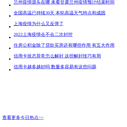
兰州疫情源头在哪 来看甘肃兰州疫情预计结束时间
全国高温已持续30天 本轮高温天气特点和成因
上海疫情为什么又反弹了
2022上海疫情会不会二次封控
住房公积金除了贷款买房还有哪些作用 有五大作用
信用卡状态异常怎么解封 这些解封技巧有用
信用卡越多越好吗 数量多容易有这些问题
查看更多今日热点>>