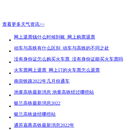
查看更多天气资讯>>
网上退票钱什么时候到账_网上购票退票
动车与高铁有什么区别_动车与高铁的不同之处
没有身份证怎么购买火车票_没有身份证能买火车票吗
火车票网上退票_网上订的火车票怎么退票
南崇铁路2022年几月份通车
池黄高铁最新消息 池黄高铁经过哪些站
银兰高铁最新消息2022
银兰高铁途经哪些站
通苏嘉甬高铁最新消息2022年