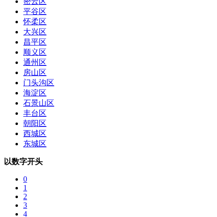
密云区
平谷区
怀柔区
大兴区
昌平区
顺义区
通州区
房山区
门头沟区
海淀区
石景山区
丰台区
朝阳区
西城区
东城区
以数字开头
0
1
2
3
4