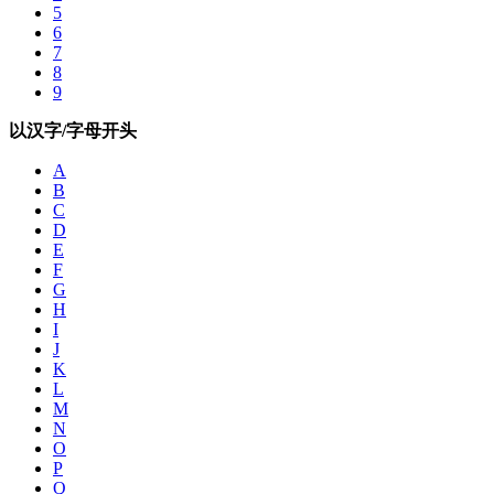
5
6
7
8
9
以汉字/字母开头
A
B
C
D
E
F
G
H
I
J
K
L
M
N
O
P
Q