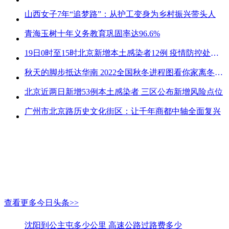
山西女子7年“追梦路”：从护工变身为乡村振兴带头人
青海玉树十年义务教育巩固率达96.6%
19日0时至15时北京新增本土感染者12例 疫情防控处关键时刻
秋天的脚步抵达华南 2022全国秋冬进程图看你家离冬天有多远
北京近两日新增53例本土感染者 三区公布新增风险点位
广州市北京路历史文化街区：让千年商都中轴全面复兴
查看更多今日头条>>
沈阳到公主屯多少公里 高速公路过路费多少