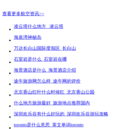
查看更多航空资讯>>
凌云塔什么地方_ 凌云塔
海泉湾神秘岛
万达长白山国际度假区_长白山
石室岩是什么_石室岩在哪
海景酒店是什么_海景酒店介绍
途牛旅游网怎么样_途牛网的评价
北京香山红叶什么时候红_北京香山公园
什么地方旅游最好_旅游地点推荐国内
深圳欢乐谷有什么好玩的_深圳欢乐谷游玩攻略
toronto是什么意思_英文单词toronto