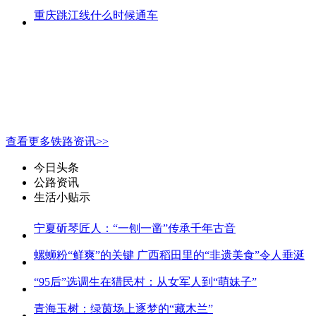
重庆跳江线什么时候通车
查看更多铁路资讯>>
今日头条
公路资讯
生活小贴示
宁夏斫琴匠人：“一刨一凿”传承千年古音
螺蛳粉“鲜爽”的关键 广西稻田里的“非遗美食”令人垂涎
“95后”选调生在猎民村：从女军人到“萌妹子”
青海玉树：绿茵场上逐梦的“藏木兰”