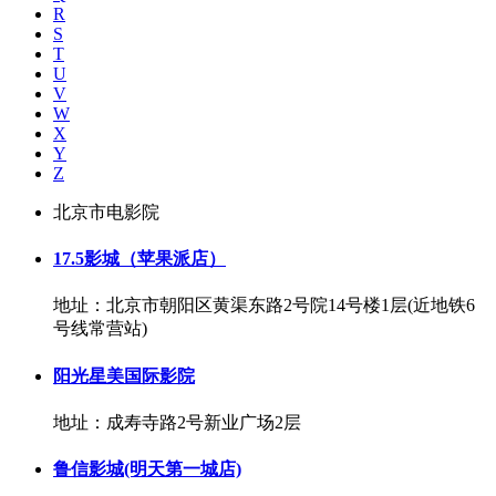
R
S
T
U
V
W
X
Y
Z
北京市电影院
17.5影城（苹果派店）
地址：北京市朝阳区黄渠东路2号院14号楼1层(近地铁6
号线常营站)
阳光星美国际影院
地址：成寿寺路2号新业广场2层
鲁信影城(明天第一城店)