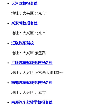
天河驾校报名处
地址：大兴区 北京市
兴安驾校报名处
地址：大兴区 北京市
汇联汽车驾校
地址：大兴区 狼垡路
汇联汽车驾驶学校报名处
地址：大兴区 旧宫西大街153号
南郊汽车驾驶学校报名处
地址：大兴区 北京市
南郊汽车驾驶学校报名处