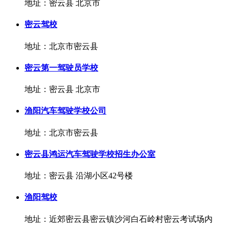
地址：密云县 北京市
密云驾校
地址：北京市密云县
密云第一驾驶员学校
地址：密云县 北京市
渔阳汽车驾驶学校公司
地址：北京市密云县
密云县鸿运汽车驾驶学校招生办公室
地址：密云县 沿湖小区42号楼
渔阳驾校
地址：近郊密云县密云镇沙河白石岭村密云考试场内