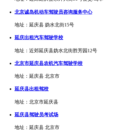
北京诚岛机动车驾驶员咨询服务中心
地址：延庆县 妫水北街15号
延庆出租汽车驾驶学校
地址：近郊延庆县妫水北街胜芳园12号
北京市延庆县农机汽车驾驶学校
地址：延庆县 北京市
延庆县出租驾校
地址：北京市延庆县
延庆县驾驶员考试场
地址：延庆县 北京市