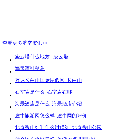
查看更多航空资讯>>
凌云塔什么地方_ 凌云塔
海泉湾神秘岛
万达长白山国际度假区_长白山
石室岩是什么_石室岩在哪
海景酒店是什么_海景酒店介绍
途牛旅游网怎么样_途牛网的评价
北京香山红叶什么时候红_北京香山公园