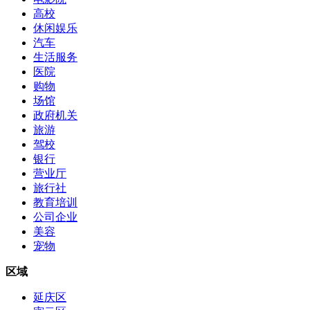
高校
休闲娱乐
汽车
生活服务
医院
购物
场馆
政府机关
旅游
驾校
银行
营业厅
旅行社
教育培训
公司企业
美容
宠物
区域
延庆区