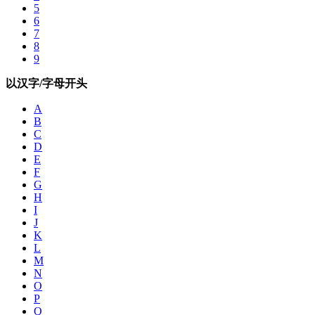
5
6
7
8
9
以汉字/字母开头
A
B
C
D
E
F
G
H
I
J
K
L
M
N
O
P
Q