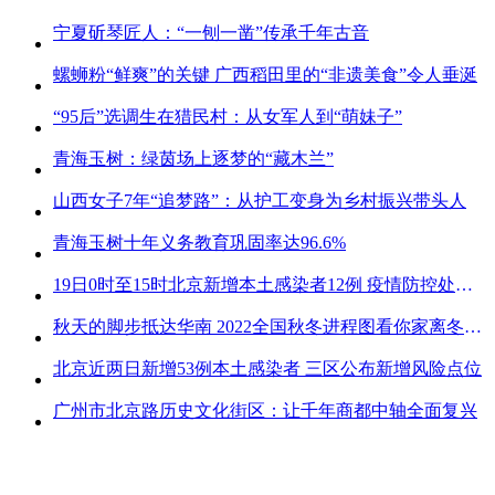
宁夏斫琴匠人：“一刨一凿”传承千年古音
螺蛳粉“鲜爽”的关键 广西稻田里的“非遗美食”令人垂涎
“95后”选调生在猎民村：从女军人到“萌妹子”
青海玉树：绿茵场上逐梦的“藏木兰”
山西女子7年“追梦路”：从护工变身为乡村振兴带头人
青海玉树十年义务教育巩固率达96.6%
19日0时至15时北京新增本土感染者12例 疫情防控处关键时刻
秋天的脚步抵达华南 2022全国秋冬进程图看你家离冬天有多远
北京近两日新增53例本土感染者 三区公布新增风险点位
广州市北京路历史文化街区：让千年商都中轴全面复兴