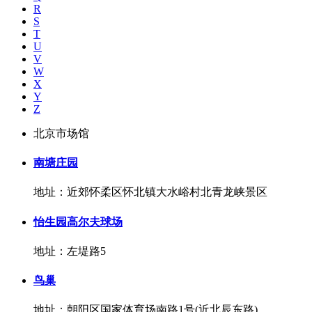
R
S
T
U
V
W
X
Y
Z
北京市场馆
南塘庄园
地址：近郊怀柔区怀北镇大水峪村北青龙峡景区
怡生园高尔夫球场
地址：左堤路5
鸟巢
地址：朝阳区国家体育场南路1号(近北辰东路)