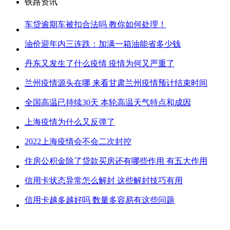
铁路资讯
车贷逾期车被扣合法吗 教你如何处理！
油价迎年内三连跌：加满一箱油能省多少钱
丹东又发生了什么疫情 疫情为何又严重了
兰州疫情源头在哪 来看甘肃兰州疫情预计结束时间
全国高温已持续30天 本轮高温天气特点和成因
上海疫情为什么又反弹了
2022上海疫情会不会二次封控
住房公积金除了贷款买房还有哪些作用 有五大作用
信用卡状态异常怎么解封 这些解封技巧有用
信用卡越多越好吗 数量多容易有这些问题