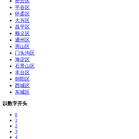
密云区
平谷区
怀柔区
大兴区
昌平区
顺义区
通州区
房山区
门头沟区
海淀区
石景山区
丰台区
朝阳区
西城区
东城区
以数字开头
0
1
2
3
4