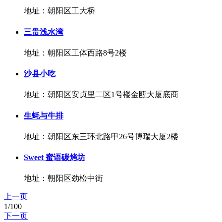
地址：朝阳区工大桥
三贵浅水湾
地址：朝阳区工体西路8号2楼
沙县小吃
地址：朝阳区安贞里二区1号楼金瓯大厦底商
生蚝与牛排
地址：朝阳区东三环北路甲26号博瑞大厦2楼
Sweet 蜜语碳烤坊
地址：朝阳区劲松中街
上一页
1/100
下一页