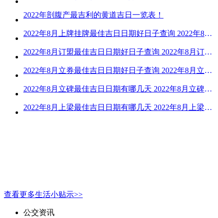
2022年剖腹产最吉利的黄道吉日一览表！
2022年8月上牌挂牌最佳吉日日期好日子查询 2022年8月上牌吉日精选
2022年8月订盟最佳吉日日期好日子查询 2022年8月订盟黄道吉日一览
2022年8月立券最佳吉日日期好日子查询 2022年8月立券的黄道吉日一览
2022年8月立碑最佳吉日日期有哪几天 2022年8月立碑吉日查询
2022年8月上梁最佳吉日日期有哪几天 2022年8月上梁的黄道吉日
查看更多生活小贴示>>
公交资讯