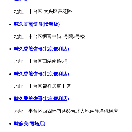
地址：丰台区 大兴区芦花路
味久香煎饼哥(怡海店)
地址：丰台区恒富中街5号院2号楼
味久香煎饼哥(北京便利店)
地址：丰台区西站南路6号
味久香煎饼哥(北京便利店)
地址：丰台区福祥居富丰店
味久香煎饼哥(北京便利店)
地址：丰台区西四环南路88号北大地喜洋洋蛋糕房
味多美(青塔店)