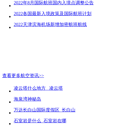
2022年8月国际航班国内入境点调整公告
2022各国最新入境政策及国际航班计划
2022天津滨海机场新增加密航班航线
查看更多航空资讯>>
凌云塔什么地方_ 凌云塔
海泉湾神秘岛
万达长白山国际度假区_长白山
石室岩是什么_石室岩在哪