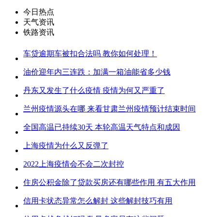
今日热点
天气资讯
铁路资讯
车贷逾期车被扣合法吗 教你如何处理！
油价迎年内三连跌：加满一箱油能省多少钱
丹东又发生了什么疫情 疫情为何又严重了
兰州疫情源头在哪 来看甘肃兰州疫情预计结束时间
全国高温已持续30天 本轮高温天气特点和成因
上海疫情为什么又反弹了
2022上海疫情会不会二次封控
住房公积金除了贷款买房还有哪些作用 有五大作用
信用卡状态异常怎么解封 这些解封技巧有用