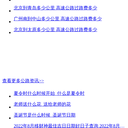
北京到青岛多少公里 高速公路过路费多少
广州南到中山多少公里 高速公路过路费多少
北京到太原多少公里 高速公路过路费多少
查看更多公路资讯>>
夏令时什么时候开始_什么是夏令时
老师送什么花_送给老师的花
圣诞节是什么时候_圣诞节日期
2022年8月移财神最佳吉日日期好日子查询 2022年8月移财神吉日一览