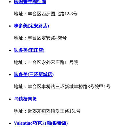
碗碗香牛肉扯面
地址：丰台区西罗园北路12-3号
味多美(定安路店)
地址：丰台区定安路468号
味多美(宋庄店)
地址：丰台区永外宋庄路11号院
味多美(三环新城店)
地址：丰台区丰桥路三环新城丰桥路8号院甲1号
乌镇蟹肉煲
地址：近郊东燕郊镇汉王路151号
Valentino巧克力廊(银泰店)