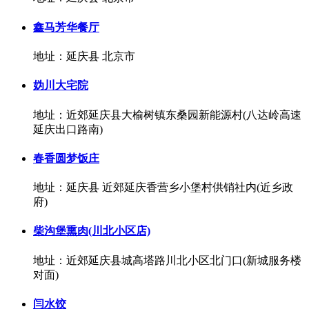
鑫马芳华餐厅
地址：延庆县 北京市
妫川大宅院
地址：近郊延庆县大榆树镇东桑园新能源村(八达岭高速
延庆出口路南)
春香圆梦饭庄
地址：延庆县 近郊延庆香营乡小堡村供销社内(近乡政
府)
柴沟堡熏肉(川北小区店)
地址：近郊延庆县城高塔路川北小区北门口(新城服务楼
对面)
闫水饺