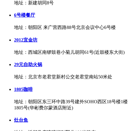
地址：新建胡同8号
6号楼餐厅
地址：朝阳区 来广营西路88号北京会议中心6号楼
2012宜金坊
地址：西城区南锣鼓巷小菊儿胡同61号(近鼓楼东大街)
29元自助火锅
地址：北京市老君堂新村公交老君堂南站50米处
1805咖啡
地址：朝阳区东三环中路39号建外SOHO西区18号楼1楼
1805号(华彬费尔蒙酒店附近)
灶台鱼