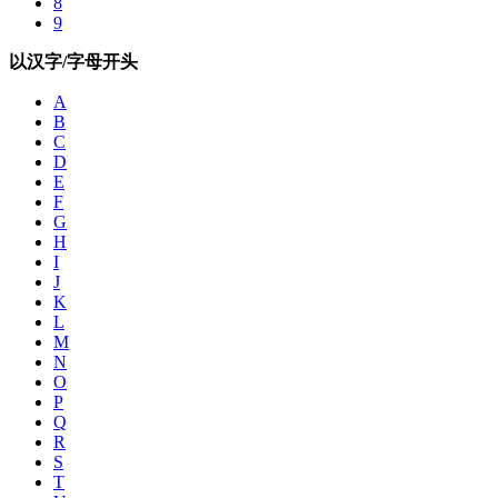
8
9
以汉字/字母开头
A
B
C
D
E
F
G
H
I
J
K
L
M
N
O
P
Q
R
S
T