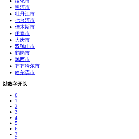
绥化市
黑河市
牡丹江市
七台河市
佳木斯市
伊春市
大庆市
双鸭山市
鹤岗市
鸡西市
齐齐哈尔市
哈尔滨市
以数字开头
0
1
2
3
4
5
6
7