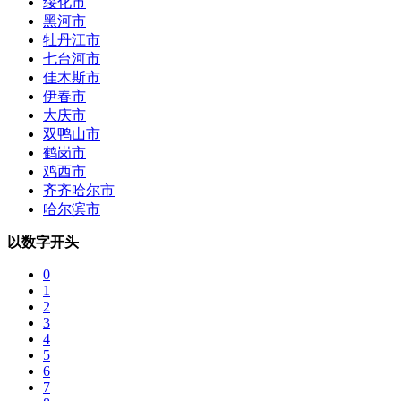
绥化市
黑河市
牡丹江市
七台河市
佳木斯市
伊春市
大庆市
双鸭山市
鹤岗市
鸡西市
齐齐哈尔市
哈尔滨市
以数字开头
0
1
2
3
4
5
6
7