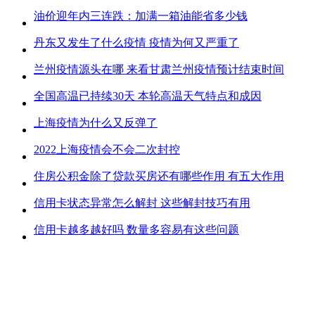
油价迎年内三连跌：加满一箱油能省多少钱
丹东又发生了什么疫情 疫情为何又严重了
兰州疫情源头在哪 来看甘肃兰州疫情预计结束时间
全国高温已持续30天 本轮高温天气特点和成因
上海疫情为什么又反弹了
2022上海疫情会不会二次封控
住房公积金除了贷款买房还有哪些作用 有五大作用
信用卡状态异常怎么解封 这些解封技巧有用
信用卡越多越好吗 数量多容易有这些问题