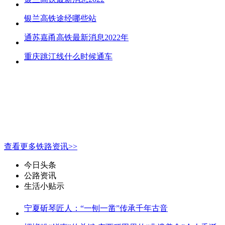
银兰高铁途经哪些站
通苏嘉甬高铁最新消息2022年
重庆跳江线什么时候通车
查看更多铁路资讯>>
今日头条
公路资讯
生活小贴示
宁夏斫琴匠人：“一刨一凿”传承千年古音