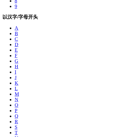
8
9
以汉字/字母开头
A
B
C
D
E
F
G
H
I
J
K
L
M
N
O
P
Q
R
S
T