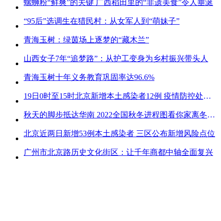
螺蛳粉“鲜爽”的关键 广西稻田里的“非遗美食”令人垂涎
“95后”选调生在猎民村：从女军人到“萌妹子”
青海玉树：绿茵场上逐梦的“藏木兰”
山西女子7年“追梦路”：从护工变身为乡村振兴带头人
青海玉树十年义务教育巩固率达96.6%
19日0时至15时北京新增本土感染者12例 疫情防控处关键时刻
秋天的脚步抵达华南 2022全国秋冬进程图看你家离冬天有多远
北京近两日新增53例本土感染者 三区公布新增风险点位
广州市北京路历史文化街区：让千年商都中轴全面复兴