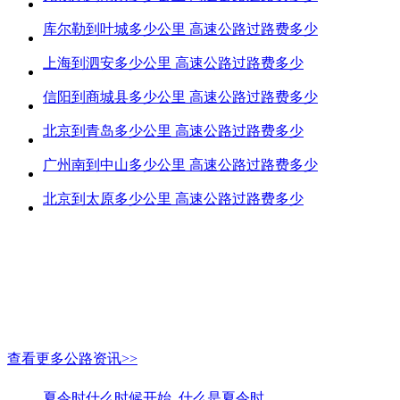
库尔勒到叶城多少公里 高速公路过路费多少
上海到泗安多少公里 高速公路过路费多少
信阳到商城县多少公里 高速公路过路费多少
北京到青岛多少公里 高速公路过路费多少
广州南到中山多少公里 高速公路过路费多少
北京到太原多少公里 高速公路过路费多少
查看更多公路资讯>>
夏令时什么时候开始_什么是夏令时