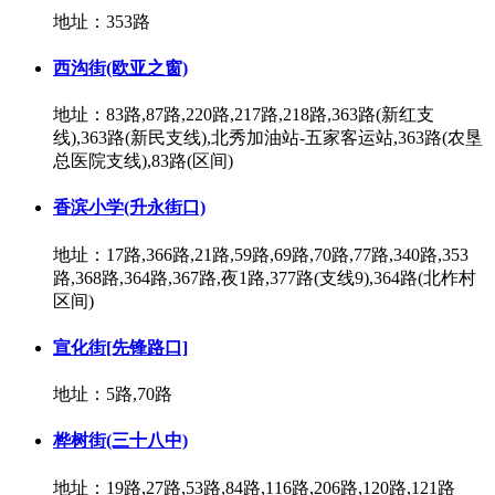
地址：353路
西沟街(欧亚之窗)
地址：83路,87路,220路,217路,218路,363路(新红支
线),363路(新民支线),北秀加油站-五家客运站,363路(农垦
总医院支线),83路(区间)
香滨小学(升永街口)
地址：17路,366路,21路,59路,69路,70路,77路,340路,353
路,368路,364路,367路,夜1路,377路(支线9),364路(北柞村
区间)
宣化街[先锋路口]
地址：5路,70路
桦树街(三十八中)
地址：19路,27路,53路,84路,116路,206路,120路,121路