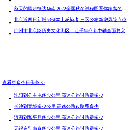
秋天的脚步抵达华南 2022全国秋冬进程图看你家离冬天有多远
北京近两日新增53例本土感染者 三区公布新增风险点位
广州市北京路历史文化街区：让千年商都中轴全面复兴
查看更多今日头条>>
沈阳到公主屯多少公里 高速公路过路费多少
长沙到宣城多少公里 高速公路过路费多少
河源到和平县多少公里 高速公路过路费多少
无锡东到南京多少公里 高速公路过路费多少