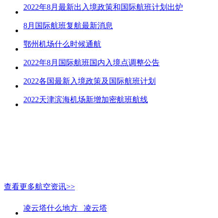
2022年8月最新出入境政策和国际航班计划出炉
8月国际航班复航最新消息
鄂州机场什么时候通航
2022年8月国际航班国内入境点调整公告
2022各国最新入境政策及国际航班计划
2022天津滨海机场新增加密航班航线
查看更多航空资讯>>
凌云塔什么地方_ 凌云塔