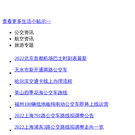
查看更多生活小贴示>>
公交资讯
航空资讯
旅游专题
2022北京首都机场巴士时刻表最新
天水市新开通两路公交车
哈尔滨交通卡线上办理流程
英山四季花海公交车路线
福州100辆低地板纯电动公交车即将上线运营
2022上海791路公交车路线拟调整公告
2022上海浦东3路公交路线拟调整走向一览