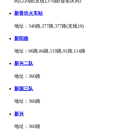
间),220路(支线),370路(金星区间)
新香坊火车站
地址：340路,377路,377路(支线10)
新阳路
地址：66路,84路,119路,91路,114路
新兴二队
地址：360路
新国三队
地址：360路
新兴
地址：360路