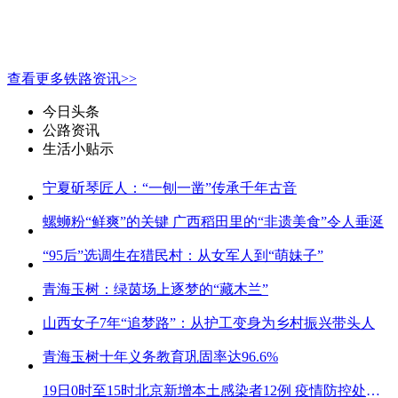
查看更多铁路资讯>>
今日头条
公路资讯
生活小贴示
宁夏斫琴匠人：“一刨一凿”传承千年古音
螺蛳粉“鲜爽”的关键 广西稻田里的“非遗美食”令人垂涎
“95后”选调生在猎民村：从女军人到“萌妹子”
青海玉树：绿茵场上逐梦的“藏木兰”
山西女子7年“追梦路”：从护工变身为乡村振兴带头人
青海玉树十年义务教育巩固率达96.6%
19日0时至15时北京新增本土感染者12例 疫情防控处关键时刻