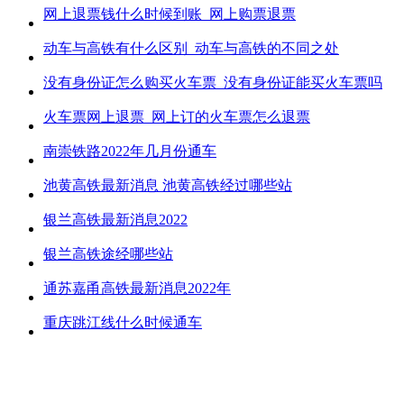
网上退票钱什么时候到账_网上购票退票
动车与高铁有什么区别_动车与高铁的不同之处
没有身份证怎么购买火车票_没有身份证能买火车票吗
火车票网上退票_网上订的火车票怎么退票
南崇铁路2022年几月份通车
池黄高铁最新消息 池黄高铁经过哪些站
银兰高铁最新消息2022
银兰高铁途经哪些站
通苏嘉甬高铁最新消息2022年
重庆跳江线什么时候通车