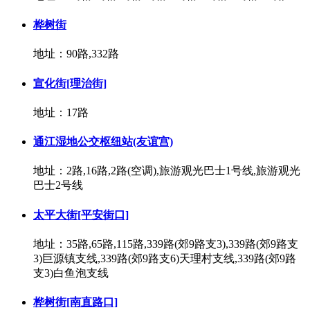
桦树街
地址：90路,332路
宣化街[理治街]
地址：17路
通江湿地公交枢纽站(友谊宫)
地址：2路,16路,2路(空调),旅游观光巴士1号线,旅游观光
巴士2号线
太平大街[平安街口]
地址：35路,65路,115路,339路(郊9路支3),339路(郊9路支
3)巨源镇支线,339路(郊9路支6)天理村支线,339路(郊9路
支3)白鱼泡支线
桦树街[南直路口]