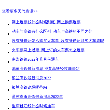
查看更多天气资讯>>
网上退票钱什么时候到账_网上购票退票
动车与高铁有什么区别_动车与高铁的不同之处
没有身份证怎么购买火车票_没有身份证能买火车票吗
火车票网上退票_网上订的火车票怎么退票
南崇铁路2022年几月份通车
池黄高铁最新消息 池黄高铁经过哪些站
银兰高铁最新消息2022
银兰高铁途经哪些站
通苏嘉甬高铁最新消息2022年
重庆跳江线什么时候通车