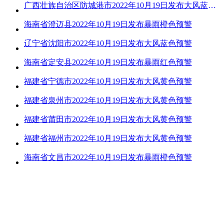
广西壮族自治区防城港市2022年10月19日发布大风蓝色预警
海南省澄迈县2022年10月19日发布暴雨橙色预警
辽宁省沈阳市2022年10月19日发布大风蓝色预警
海南省定安县2022年10月19日发布暴雨红色预警
福建省宁德市2022年10月19日发布大风黄色预警
福建省泉州市2022年10月19日发布大风黄色预警
福建省莆田市2022年10月19日发布大风黄色预警
福建省福州市2022年10月19日发布大风黄色预警
海南省文昌市2022年10月19日发布暴雨橙色预警