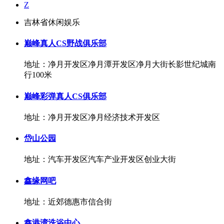
Z
吉林省休闲娱乐
巅峰真人CS野战俱乐部
地址：净月开发区净月潭开发区净月大街长影世纪城南
行100米
巅峰彩弹真人CS俱乐部
地址：净月开发区净月经济技术开发区
岱山公园
地址：汽车开发区汽车产业开发区创业大街
鑫缘网吧
地址：近郊德惠市信合街
鑫港湾洗浴中心