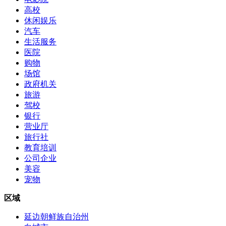
高校
休闲娱乐
汽车
生活服务
医院
购物
场馆
政府机关
旅游
驾校
银行
营业厅
旅行社
教育培训
公司企业
美容
宠物
区域
延边朝鲜族自治州