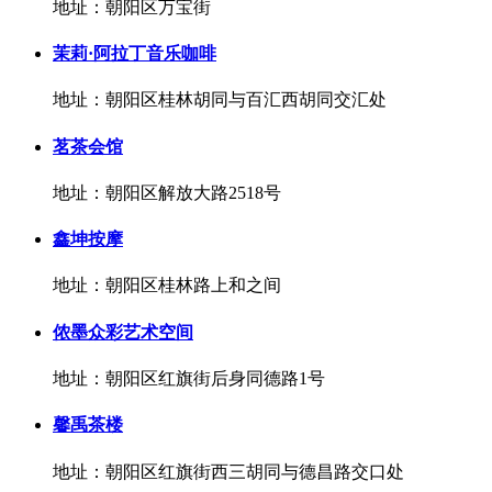
地址：朝阳区万宝街
茉莉·阿拉丁音乐咖啡
地址：朝阳区桂林胡同与百汇西胡同交汇处
茗茶会馆
地址：朝阳区解放大路2518号
鑫坤按摩
地址：朝阳区桂林路上和之间
侬墨众彩艺术空间
地址：朝阳区红旗街后身同德路1号
馨禹茶楼
地址：朝阳区红旗街西三胡同与德昌路交口处