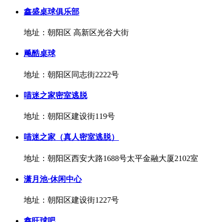
鑫盛桌球俱乐部
地址：朝阳区 高新区光谷大街
飚酷桌球
地址：朝阳区同志街2222号
喵迷之家密室逃脱
地址：朝阳区建设街119号
喵迷之家（真人密室逃脱）
地址：朝阳区西安大路1688号太平金融大厦2102室
潇月池·休闲中心
地址：朝阳区建设街1227号
鑫旺球吧