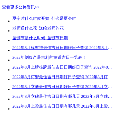
查看更多公路资讯>>
夏令时什么时候开始_什么是夏令时
老师送什么花_送给老师的花
圣诞节是什么时候_圣诞节日期
2022年8月移财神最佳吉日日期好日子查询 2022年8月移财神吉日一览
2022年剖腹产最吉利的黄道吉日一览表！
2022年8月上牌挂牌最佳吉日日期好日子查询 2022年8月上牌吉日精选
2022年8月订盟最佳吉日日期好日子查询 2022年8月订盟黄道吉日一览
2022年8月立券最佳吉日日期好日子查询 2022年8月立券的黄道吉日一览
2022年8月立碑最佳吉日日期有哪几天 2022年8月立碑吉日查询
2022年8月上梁最佳吉日日期有哪几天 2022年8月上梁的黄道吉日