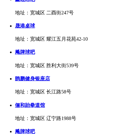
地址：宽城区 二酉街247号
晟港桌球
地址：宽城区 耀江五月花苑42-10
飚牌球吧
地址：宽城区 胜利大街539号
鹍鹏健身银座店
地址：宽城区 长江路58号
俪和跆拳道馆
地址：宽城区 辽宁路1988号
飚牌球吧