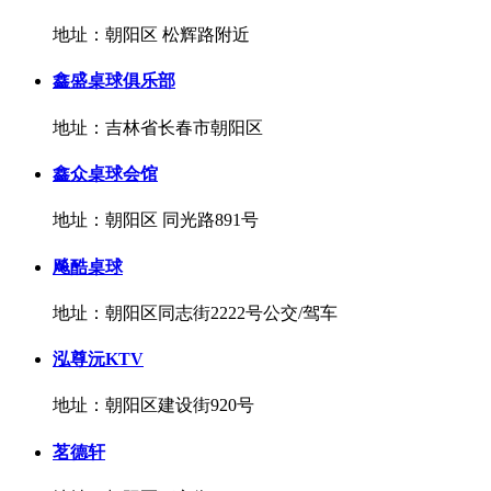
地址：朝阳区 松辉路附近
鑫盛桌球俱乐部
地址：吉林省长春市朝阳区
鑫众桌球会馆
地址：朝阳区 同光路891号
飚酷桌球
地址：朝阳区同志街2222号公交/驾车
泓尊沅KTV
地址：朝阳区建设街920号
茗德轩