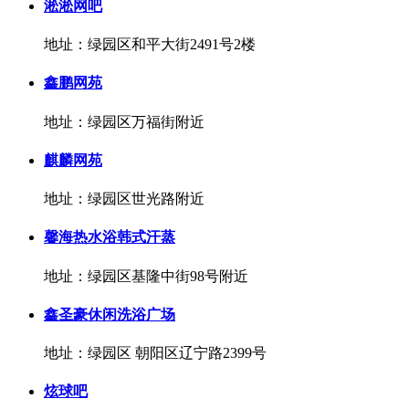
淞淞网吧
地址：绿园区和平大街2491号2楼
鑫鹏网苑
地址：绿园区万福街附近
麒麟网苑
地址：绿园区世光路附近
馨海热水浴韩式汗蒸
地址：绿园区基隆中街98号附近
鑫圣豪休闲洗浴广场
地址：绿园区 朝阳区辽宁路2399号
炫球吧