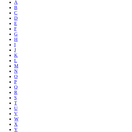
A
B
C
D
E
F
G
H
I
J
K
L
M
N
O
P
Q
R
S
T
U
V
W
X
Y