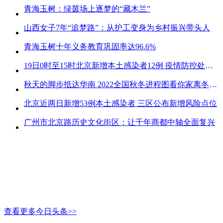
青海玉树：绿茵场上逐梦的“藏木兰”
山西女子7年“追梦路”：从护工变身为乡村振兴带头人
青海玉树十年义务教育巩固率达96.6%
19日0时至15时北京新增本土感染者12例 疫情防控处关键时刻
秋天的脚步抵达华南 2022全国秋冬进程图看你家离冬天有多远
北京近两日新增53例本土感染者 三区公布新增风险点位
广州市北京路历史文化街区：让千年商都中轴全面复兴
查看更多今日头条>>