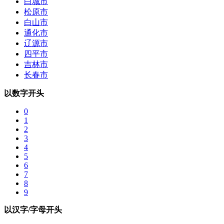
白城市
松原市
白山市
通化市
辽源市
四平市
吉林市
长春市
以数字开头
0
1
2
3
4
5
6
7
8
9
以汉字/字母开头