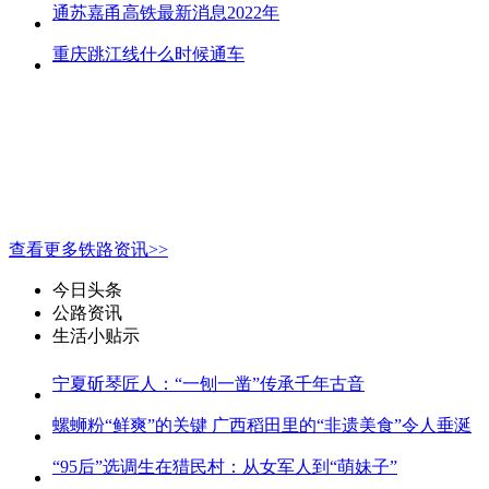
通苏嘉甬高铁最新消息2022年
重庆跳江线什么时候通车
查看更多铁路资讯>>
今日头条
公路资讯
生活小贴示
宁夏斫琴匠人：“一刨一凿”传承千年古音
螺蛳粉“鲜爽”的关键 广西稻田里的“非遗美食”令人垂涎
“95后”选调生在猎民村：从女军人到“萌妹子”