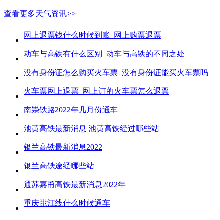
查看更多天气资讯>>
网上退票钱什么时候到账_网上购票退票
动车与高铁有什么区别_动车与高铁的不同之处
没有身份证怎么购买火车票_没有身份证能买火车票吗
火车票网上退票_网上订的火车票怎么退票
南崇铁路2022年几月份通车
池黄高铁最新消息 池黄高铁经过哪些站
银兰高铁最新消息2022
银兰高铁途经哪些站
通苏嘉甬高铁最新消息2022年
重庆跳江线什么时候通车