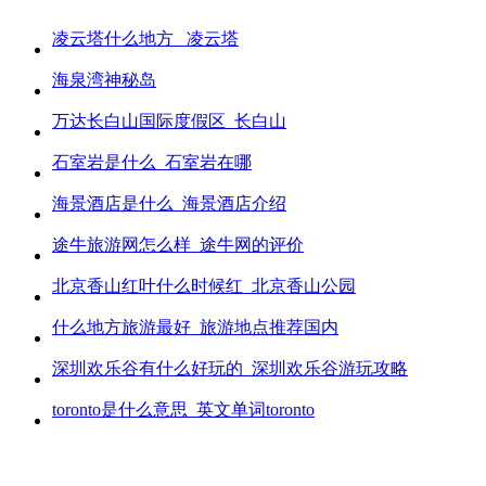
凌云塔什么地方_ 凌云塔
海泉湾神秘岛
万达长白山国际度假区_长白山
石室岩是什么_石室岩在哪
海景酒店是什么_海景酒店介绍
途牛旅游网怎么样_途牛网的评价
北京香山红叶什么时候红_北京香山公园
什么地方旅游最好_旅游地点推荐国内
深圳欢乐谷有什么好玩的_深圳欢乐谷游玩攻略
toronto是什么意思_英文单词toronto