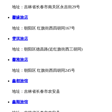
地址：吉林省长春市南关区永吉街29号
馨缘旅店
地址：朝阳区 红旗街西四胡同167号
雯淇旅店
地址：朝阳区德昌路(近红旗街西三胡同)
馨雅旅店
地址：朝阳区 红旗街西四胡同245号
鑫都旅馆
地址：吉林省长春市农安县
鑫顺旅馆