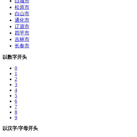
白城市
松原市
白山市
通化市
辽源市
四平市
吉林市
长春市
以数字开头
0
1
2
3
4
5
6
7
8
9
以汉字/字母开头