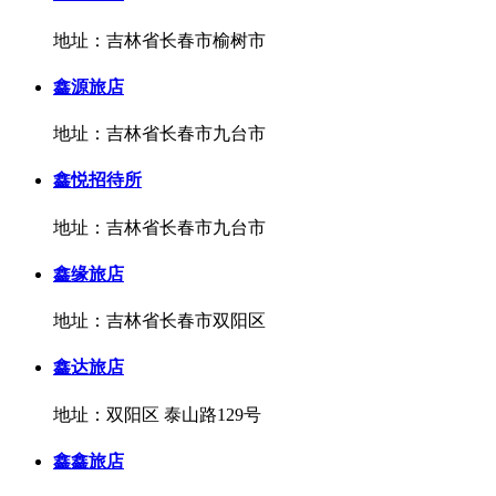
地址：吉林省长春市榆树市
鑫源旅店
地址：吉林省长春市九台市
鑫悦招待所
地址：吉林省长春市九台市
鑫缘旅店
地址：吉林省长春市双阳区
鑫达旅店
地址：双阳区 泰山路129号
鑫鑫旅店