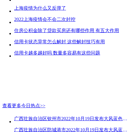
上海疫情为什么又反弹了
2022上海疫情会不会二次封控
住房公积金除了贷款买房还有哪些作用 有五大作用
信用卡状态异常怎么解封 这些解封技巧有用
信用卡越多越好吗 数量多容易有这些问题
查看更多今日热点>>
广西壮族自治区钦州市2022年10月19日发布大风蓝色预警
广西壮族自治区防城港市2022年10月19日发布大风蓝色预警