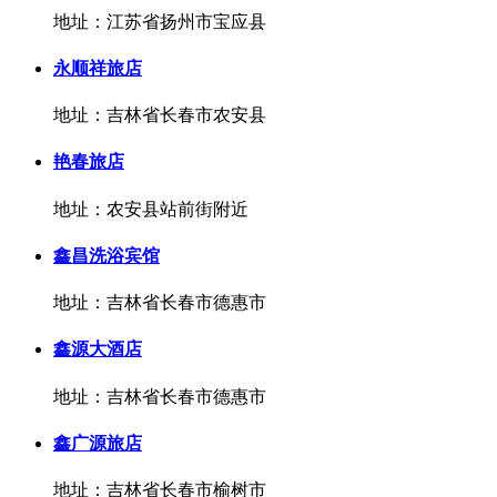
地址：江苏省扬州市宝应县
永顺祥旅店
地址：吉林省长春市农安县
艳春旅店
地址：农安县站前街附近
鑫昌洗浴宾馆
地址：吉林省长春市德惠市
鑫源大酒店
地址：吉林省长春市德惠市
鑫广源旅店
地址：吉林省长春市榆树市