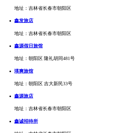
地址：吉林省长春市朝阳区
鑫发旅店
地址：吉林省长春市朝阳区
鑫源假日旅馆
地址：朝阳区 隆礼胡同481号
瑛爽旅馆
地址：朝阳区 吉大新民33号
鑫源旅店
地址：吉林省长春市朝阳区
鑫诚招待所