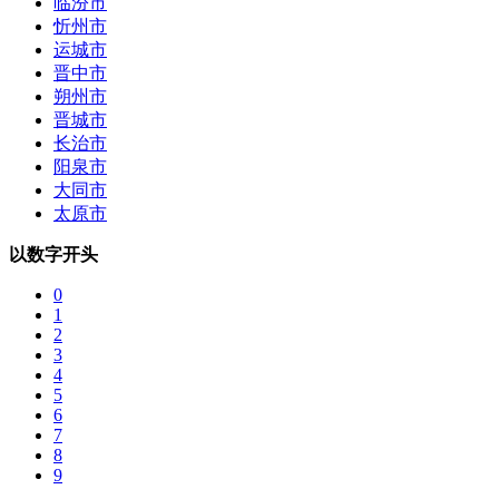
临汾市
忻州市
运城市
晋中市
朔州市
晋城市
长治市
阳泉市
大同市
太原市
以数字开头
0
1
2
3
4
5
6
7
8
9