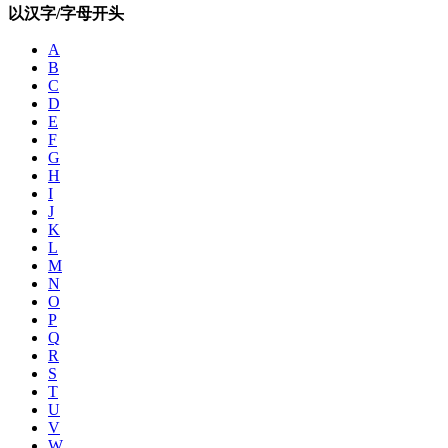
以汉字/字母开头
A
B
C
D
E
F
G
H
I
J
K
L
M
N
O
P
Q
R
S
T
U
V
W