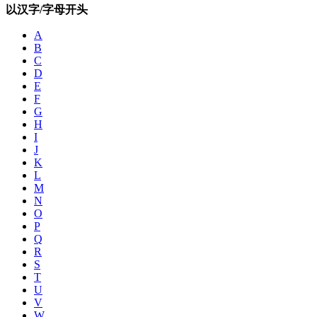
以汉字/字母开头
A
B
C
D
E
F
G
H
I
J
K
L
M
N
O
P
Q
R
S
T
U
V
W