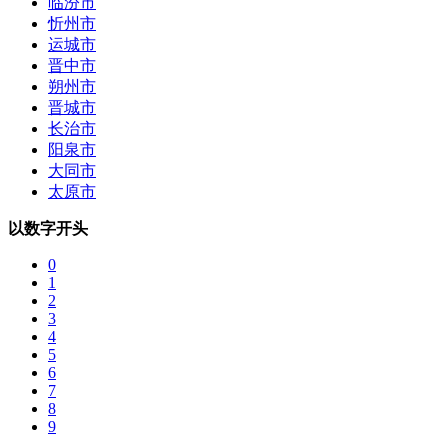
临汾市
忻州市
运城市
晋中市
朔州市
晋城市
长治市
阳泉市
大同市
太原市
以数字开头
0
1
2
3
4
5
6
7
8
9