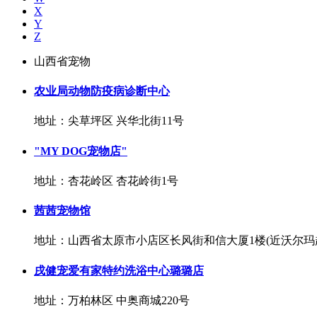
X
Y
Z
山西省宠物
农业局动物防疫病诊断中心
地址：尖草坪区 兴华北街11号
"MY DOG宠物店"
地址：杏花岭区 杏花岭街1号
茜茜宠物馆
地址：山西省太原市小店区长风街和信大厦1楼(近沃尔玛
戌健宠爱有家特约洗浴中心璐璐店
地址：万柏林区 中奥商城220号