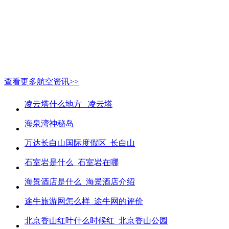
查看更多航空资讯>>
凌云塔什么地方_ 凌云塔
海泉湾神秘岛
万达长白山国际度假区_长白山
石室岩是什么_石室岩在哪
海景酒店是什么_海景酒店介绍
途牛旅游网怎么样_途牛网的评价
北京香山红叶什么时候红_北京香山公园