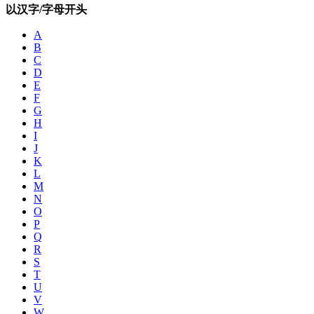
以汉字/字母开头
A
B
C
D
E
F
G
H
I
J
K
L
M
N
O
P
Q
R
S
T
U
V
W