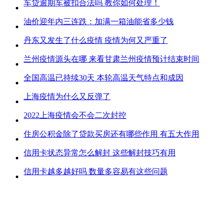
车贷逾期车被扣合法吗 教你如何处理！
油价迎年内三连跌：加满一箱油能省多少钱
丹东又发生了什么疫情 疫情为何又严重了
兰州疫情源头在哪 来看甘肃兰州疫情预计结束时间
全国高温已持续30天 本轮高温天气特点和成因
上海疫情为什么又反弹了
2022上海疫情会不会二次封控
住房公积金除了贷款买房还有哪些作用 有五大作用
信用卡状态异常怎么解封 这些解封技巧有用
信用卡越多越好吗 数量多容易有这些问题