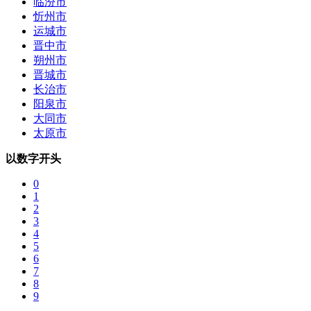
临汾市
忻州市
运城市
晋中市
朔州市
晋城市
长治市
阳泉市
大同市
太原市
以数字开头
0
1
2
3
4
5
6
7
8
9