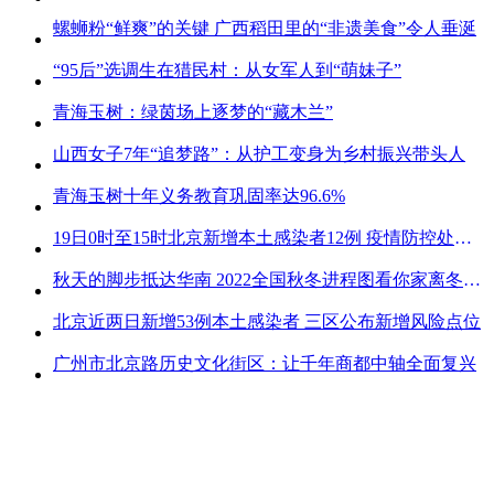
螺蛳粉“鲜爽”的关键 广西稻田里的“非遗美食”令人垂涎
“95后”选调生在猎民村：从女军人到“萌妹子”
青海玉树：绿茵场上逐梦的“藏木兰”
山西女子7年“追梦路”：从护工变身为乡村振兴带头人
青海玉树十年义务教育巩固率达96.6%
19日0时至15时北京新增本土感染者12例 疫情防控处关键时刻
秋天的脚步抵达华南 2022全国秋冬进程图看你家离冬天有多远
北京近两日新增53例本土感染者 三区公布新增风险点位
广州市北京路历史文化街区：让千年商都中轴全面复兴