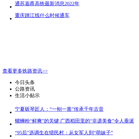
通苏嘉甬高铁最新消息2022年
重庆跳江线什么时候通车
查看更多铁路资讯>>
今日头条
公路资讯
生活小贴示
宁夏斫琴匠人：“一刨一凿”传承千年古音
螺蛳粉“鲜爽”的关键 广西稻田里的“非遗美食”令人垂涎
“95后”选调生在猎民村：从女军人到“萌妹子”