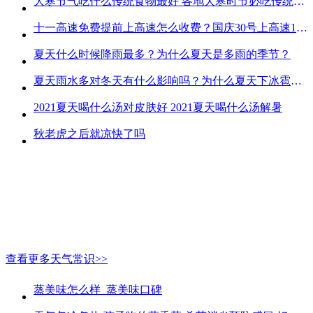
大寒节气吃什么传统食物最好 各地大寒时节必吃传统美食
十一高速免费提前上高速怎么收费？国庆30号上高速1号下高速免费吗？
夏天什么时候降雨最多？为什么夏天是多雨的季节？
夏天雨水多对冬天有什么影响吗？为什么夏天下冰雹而冬天不下冰雹
2021夏天喝什么汤对皮肤好 2021夏天喝什么汤解暑
秋老虎之后就凉快了吗
查看更多天气常识>>
蒸美味怎么样_蒸美味口碑