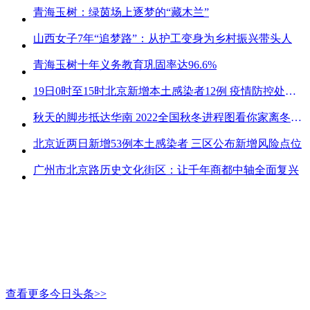
青海玉树：绿茵场上逐梦的“藏木兰”
山西女子7年“追梦路”：从护工变身为乡村振兴带头人
青海玉树十年义务教育巩固率达96.6%
19日0时至15时北京新增本土感染者12例 疫情防控处关键时刻
秋天的脚步抵达华南 2022全国秋冬进程图看你家离冬天有多远
北京近两日新增53例本土感染者 三区公布新增风险点位
广州市北京路历史文化街区：让千年商都中轴全面复兴
查看更多今日头条>>