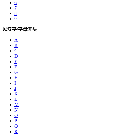
6
7
8
9
以汉字/字母开头
A
B
C
D
E
F
G
H
I
J
K
L
M
N
O
P
Q
R