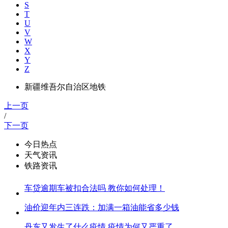
S
T
U
V
W
X
Y
Z
新疆维吾尔自治区地铁
上一页
/
下一页
今日热点
天气资讯
铁路资讯
车贷逾期车被扣合法吗 教你如何处理！
油价迎年内三连跌：加满一箱油能省多少钱
丹东又发生了什么疫情 疫情为何又严重了