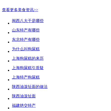
查看更多美食资讯>>
闽西八大干是哪些
山东特产有哪些
东北特产有哪些
为什么叫狗屎糕
上海狗屎糕的来历
上海狗屎糕引质疑
上海特产狗屎糕
陕西油泼扯面的做法
陕西油泼扯面
福建绝交特产